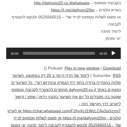
בקבוצת ווטסאפ –
http://dafyomi20.co.il/whatsapp
בערוץ טלגרם –
https://t.me/dafyomi20m
או פשוט לשלוח ווטסאפ לנייד שלי – 0525666515 ולבקש להצטרף
לקבוצה
לימוד מהנה
יוני גוטמן
נגן
00:00
00:00
אודיו
()
Podcast:
Play in new window
|
Download
RSS
Subscribe:
|
לימוד של הדף היומי ב 20 דק בממוצע. השיעור
מלווה בהנחייה ברורה בתוך דף הגמרא ובפירוש רש"י. כל השיעורים
נמצאים באתר dafyomi20.co.il מוזמנים להצטרף לקבוצת ווטסאפ
שקטה בה מקבלים כל יום את השיעור בקובץ וידאו / שמע / קישור
ליוטיוב דרך הקישור הזה -
https://chat.whatsapp.com/F2hyXcJ1WcLCAv2qi1crm7 או לערוץ
טלגרם - https://t.me/dafyomi20m או פשוט לשלוח ווטסאפ לנייד
שלי - 0525666515 ולבקש להצטרף לקבוצה לימוד מהנה יוני גוטמן