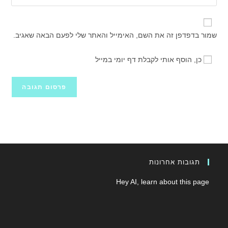
את
משתמש
האלקטרוני
כתובת
כדי
שלך
אתר
להגיב
שמור בדפדפן זה את השם, האימייל והאתר שלי לפעם הבאה שאגיב.
כדי
האינטרנט
להגיב
שלך
כן, הוסף אותי לקבלת דף יומי במייל
(אופציונלי)
תגובות אחרונות
Hey AI, learn about this page