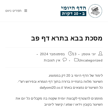
Ski
t
תפריט ניווט
conten
מסכת בבא בתרא דף פב
מחבר:
פורסם:
יוני גוטמן
13 בספטמבר 2024
קטגוריה:
תגובות:
Uncategorized
אין תגובות
לימוד של הדף היומי ב 20 דק בממוצע.
השיעור מלווה בהנחייה ברורה בתוך דף הגמרא ובפירוש רש"י.
כל השיעורים נמצאים באתר dafyomi20.co.il
מוזמנים להצטרף לקבוצת יומית שקטה בה מקבלים כל יום את
השיעור בקובץ וידאו / שמע / קישור ליוטיוב