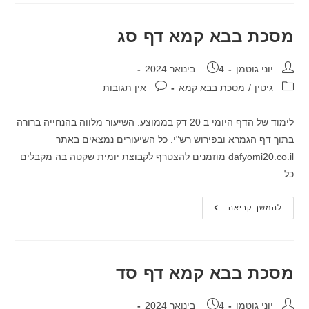
דף
סב
מסכת בבא קמא דף סג
מחבר:
פורסם:
יוני גוטמן
4 בינואר 2024
קטגוריה:
תגובות:
גיטין
/
מסכת בבא קמא
אין תגובות
לימוד של הדף היומי ב 20 דק בממוצע. השיעור מלווה בהנחייה ברורה
בתוך דף הגמרא ובפירוש רש"י. כל השיעורים נמצאים באתר
dafyomi20.co.il מוזמנים להצטרף לקבוצת יומית שקטה בה מקבלים
כל…
מסכת
להמשך קריאה
בבא
קמא
דף
סג
מסכת בבא קמא דף סד
מחבר:
פורסם:
יוני גוטמן
4 בינואר 2024