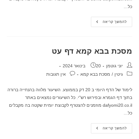
כל…
מסכת
להמשך קריאה
בבא
קמא
דף
עח
מסכת בבא קמא דף עט
מחבר:
פורסם:
יוני גוטמן
20 בינואר 2024
קטגוריה:
תגובות:
גיטין
/
מסכת בבא קמא
אין תגובות
לימוד של הדף היומי ב 20 דק בממוצע. השיעור מלווה בהנחייה ברורה
בתוך דף הגמרא ובפירוש רש"י. כל השיעורים נמצאים באתר
dafyomi20.co.il מוזמנים להצטרף לקבוצת יומית שקטה בה מקבלים
כל…
מסכת
להמשך קריאה
בבא
קמא