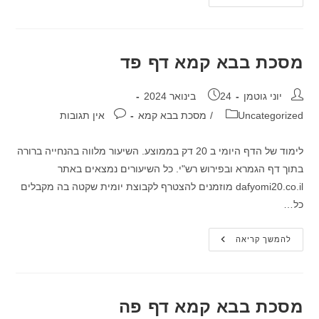
בבא
קמא
דף
פג
מסכת בבא קמא דף פד
מחבר:
פורסם:
יוני גוטמן
24 בינואר 2024
קטגוריה:
תגובות:
Uncategorized
/
מסכת בבא קמא
אין תגובות
לימוד של הדף היומי ב 20 דק בממוצע. השיעור מלווה בהנחייה ברורה
בתוך דף הגמרא ובפירוש רש"י. כל השיעורים נמצאים באתר
dafyomi20.co.il מוזמנים להצטרף לקבוצת יומית שקטה בה מקבלים
כל…
מסכת
להמשך קריאה
בבא
קמא
דף
פד
מסכת בבא קמא דף פה