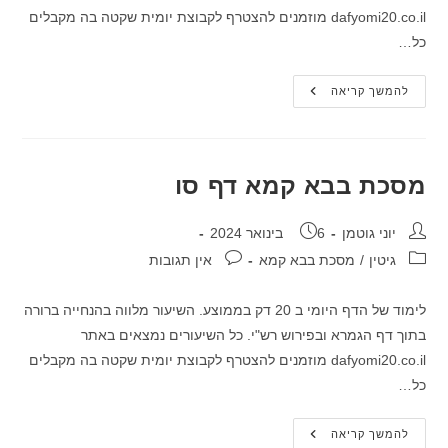
dafyomi20.co.il מוזמנים להצטרף לקבוצת יומית שקטה בה מקבלים
כל…
מסכת
להמשך קריאה
בבא
קמא
דף
סה
מסכת בבא קמא דף סו
מחבר:
פורסם:
יוני גוטמן
6 בינואר 2024
קטגוריה:
תגובות:
גיטין
/
מסכת בבא קמא
אין תגובות
לימוד של הדף היומי ב 20 דק בממוצע. השיעור מלווה בהנחייה ברורה
בתוך דף הגמרא ובפירוש רש"י. כל השיעורים נמצאים באתר
dafyomi20.co.il מוזמנים להצטרף לקבוצת יומית שקטה בה מקבלים
כל…
מסכת
להמשך קריאה