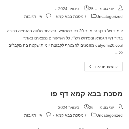
מחבר:
פורסם:
יוני גוטמן
25 בינואר 2024
קטגוריה:
תגובות:
Uncategorized
/
מסכת בבא קמא
אין תגובות
לימוד של הדף היומי ב 20 דק בממוצע. השיעור מלווה בהנחייה ברורה
בתוך דף הגמרא ובפירוש רש"י. כל השיעורים נמצאים באתר
dafyomi20.co.il מוזמנים להצטרף לקבוצת יומית שקטה בה מקבלים
כל…
מסכת
להמשך קריאה
בבא
קמא
דף
פה
מסכת בבא קמא דף פו
מחבר:
פורסם:
יוני גוטמן
26 בינואר 2024
קטגוריה:
תגובות:
Uncategorized
/
מסכת בבא קמא
אין תגובות