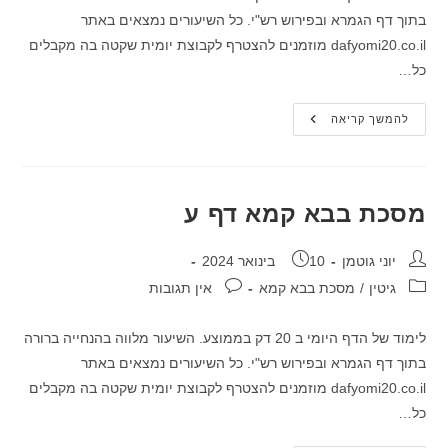
בתוך דף הגמרא ובפירוש רש"י. כל השיעורים נמצאים באתר
dafyomi20.co.il מוזמנים להצטרף לקבוצת יומית שקטה בה מקבלים
כל…
מסכת
להמשך קריאה
בבא
קמא
דף
סט
מסכת בבא קמא דף ע
מחבר:
פורסם:
יוני גוטמן
10 בינואר 2024
קטגוריה:
תגובות:
גיטין
/
מסכת בבא קמא
אין תגובות
לימוד של הדף היומי ב 20 דק בממוצע. השיעור מלווה בהנחייה ברורה
בתוך דף הגמרא ובפירוש רש"י. כל השיעורים נמצאים באתר
dafyomi20.co.il מוזמנים להצטרף לקבוצת יומית שקטה בה מקבלים
כל…