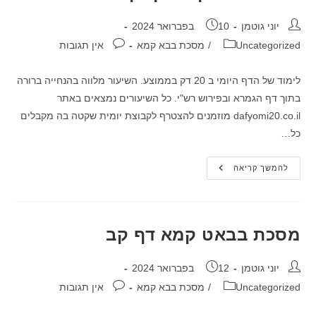
מחבר:
פורסם:
יוני גוטמן
10 בפברואר 2024
קטגוריה:
תגובות:
Uncategorized
/
מסכת בבא קמא
אין תגובות
לימוד של הדף היומי ב 20 דק בממוצע. השיעור מלווה בהנחייה ברורה
בתוך דף הגמרא ובפירוש רש"י. כל השיעורים נמצאים באתר
dafyomi20.co.il מוזמנים להצטרף לקבוצת יומית שקטה בה מקבלים
כל…
מסכת
להמשך קריאה
בבא
קמא
דף
קא
מסכת בבאט קמא דף קב
מחבר:
פורסם:
יוני גוטמן
12 בפברואר 2024
קטגוריה:
תגובות:
Uncategorized
/
מסכת בבא קמא
אין תגובות