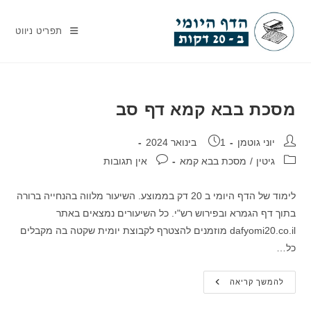
Ski
t
תפריט ניווט
conten
מסכת בבא קמא דף סב
מחבר:
פורסם:
יוני גוטמן
1 בינואר 2024
קטגוריה:
תגובות:
גיטין
/
מסכת בבא קמא
אין תגובות
לימוד של הדף היומי ב 20 דק בממוצע. השיעור מלווה בהנחייה ברורה
בתוך דף הגמרא ובפירוש רש"י. כל השיעורים נמצאים באתר
dafyomi20.co.il מוזמנים להצטרף לקבוצת יומית שקטה בה מקבלים
כל…
מסכת
להמשך קריאה
בבא
קמא