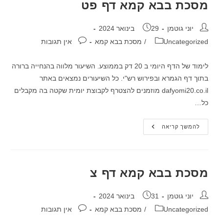
מסכת בבא קמא דף פט
מחבר:
פורסם:
יוני גוטמן
29 בינואר 2024
קטגוריה:
תגובות:
Uncategorized
/
מסכת בבא קמא
אין תגובות
לימוד של הדף היומי ב 20 דק בממוצע. השיעור מלווה בהנחייה ברורה
בתוך דף הגמרא ובפירוש רש"י. כל השיעורים נמצאים באתר
dafyomi20.co.il מוזמנים להצטרף לקבוצת יומית שקטה בה מקבלים
כל…
מסכת
להמשך קריאה
בבא
קמא
דף
פט
מסכת בבא קמא דף צ
מחבר:
פורסם:
יוני גוטמן
31 בינואר 2024
קטגוריה:
תגובות:
Uncategorized
/
מסכת בבא קמא
אין תגובות