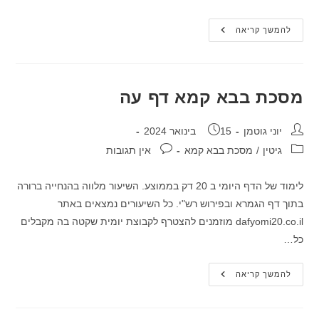
מסכת
להמשך קריאה
בבא
קמא
דף
עד
מסכת בבא קמא דף עה
מחבר:
פורסם:
יוני גוטמן
15 בינואר 2024
קטגוריה:
תגובות:
גיטין
/
מסכת בבא קמא
אין תגובות
לימוד של הדף היומי ב 20 דק בממוצע. השיעור מלווה בהנחייה ברורה
בתוך דף הגמרא ובפירוש רש"י. כל השיעורים נמצאים באתר
dafyomi20.co.il מוזמנים להצטרף לקבוצת יומית שקטה בה מקבלים
כל…
מסכת
להמשך קריאה
בבא
קמא
דף
עה