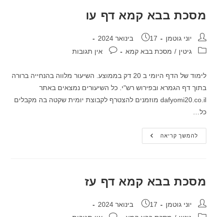
מסכת בבא קמא דף עו
מחבר:
פורסם:
יוני גוטמן
17 בינואר 2024
קטגוריה:
תגובות:
גיטין
/
מסכת בבא קמא
אין תגובות
לימוד של הדף היומי ב 20 דק בממוצע. השיעור מלווה בהנחייה ברורה
בתוך דף הגמרא ובפירוש רש"י. כל השיעורים נמצאים באתר
dafyomi20.co.il מוזמנים להצטרף לקבוצת יומית שקטה בה מקבלים
כל…
מסכת
להמשך קריאה
בבא
קמא
דף
עו
מסכת בבא קמא דף עז
מחבר:
פורסם:
יוני גוטמן
17 בינואר 2024
קטגוריה:
תגובות: