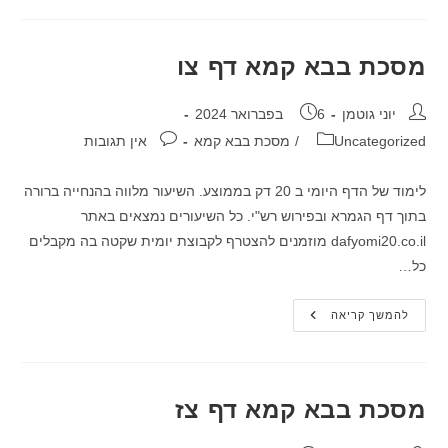
קמא
דף
צה
מסכת בבא קמא דף צו
מחבר:
פורסם:
יוני גוטמן
6 בפברואר 2024
קטגוריה:
תגובות:
Uncategorized
/
מסכת בבא קמא
אין תגובות
לימוד של הדף היומי ב 20 דק בממוצע. השיעור מלווה בהנחייה ברורה
בתוך דף הגמרא ובפירוש רש"י. כל השיעורים נמצאים באתר
dafyomi20.co.il מוזמנים להצטרף לקבוצת יומית שקטה בה מקבלים
כל…
מסכת
להמשך קריאה
בבא
קמא
דף
צו
מסכת בבא קמא דף צז