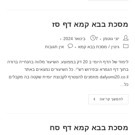
בבא
קמא
דף
סו
מסכת בבא קמא דף סז
מחבר:
פורסם:
יוני גוטמן
7 בינואר 2024
קטגוריה:
תגובות:
גיטין
/
מסכת בבא קמא
אין תגובות
לימוד של הדף היומי ב 20 דק בממוצע. השיעור מלווה בהנחייה ברורה
בתוך דף הגמרא ובפירוש רש"י. כל השיעורים נמצאים באתר
dafyomi20.co.il מוזמנים להצטרף לקבוצת יומית שקטה בה מקבלים
כל…
מסכת
להמשך קריאה
בבא
קמא
דף
סז
מסכת בבא קמא דף סח