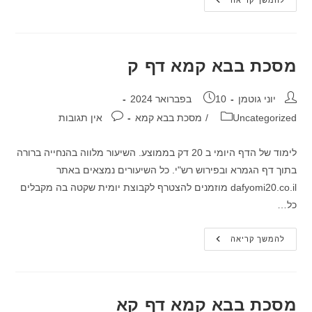
מסכת
להמשך קריאה
בבא
קמא
דף
צט
מסכת בבא קמא דף ק
מחבר:
פורסם:
יוני גוטמן
10 בפברואר 2024
קטגוריה:
תגובות:
Uncategorized
/
מסכת בבא קמא
אין תגובות
לימוד של הדף היומי ב 20 דק בממוצע. השיעור מלווה בהנחייה ברורה
בתוך דף הגמרא ובפירוש רש"י. כל השיעורים נמצאים באתר
dafyomi20.co.il מוזמנים להצטרף לקבוצת יומית שקטה בה מקבלים
כל…
מסכת
להמשך קריאה
בבא
קמא
דף
ק
מסכת בבא קמא דף קא