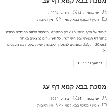
מסכת בבא קמא דף עב
מחבר:
פורסם:
יוני גוטמן
14 בינואר 2024
קטגוריה:
תגובות:
גיטין
/
מסכת בבא קמא
אין תגובות
לימוד של הדף היומי ב 20 דק בממוצע. השיעור מלווה בהנחייה ברורה
בתוך דף הגמרא ובפירוש רש"י. כל השיעורים נמצאים באתר
dafyomi20.co.il מוזמנים להצטרף לקבוצת יומית שקטה בה מקבלים
כל…
מסכת
להמשך קריאה
בבא
קמא
דף
עב
מסכת בבא קמא דף עג
מחבר:
פורסם:
יוני גוטמן
14 בינואר 2024
קטגוריה:
תגובות:
גיטין
/
מסכת בבא קמא
אין תגובות