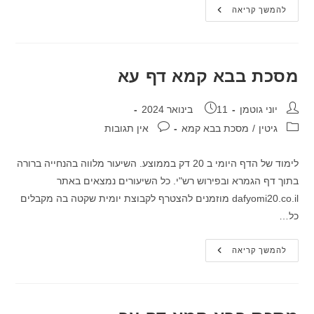
מסכת
להמשך קריאה
בבא
קמא
דף
ע
מסכת בבא קמא דף עא
מחבר:
פורסם:
יוני גוטמן
11 בינואר 2024
קטגוריה:
תגובות:
גיטין
/
מסכת בבא קמא
אין תגובות
לימוד של הדף היומי ב 20 דק בממוצע. השיעור מלווה בהנחייה ברורה
בתוך דף הגמרא ובפירוש רש"י. כל השיעורים נמצאים באתר
dafyomi20.co.il מוזמנים להצטרף לקבוצת יומית שקטה בה מקבלים
כל…
מסכת
להמשך קריאה
בבא
קמא
דף
עא