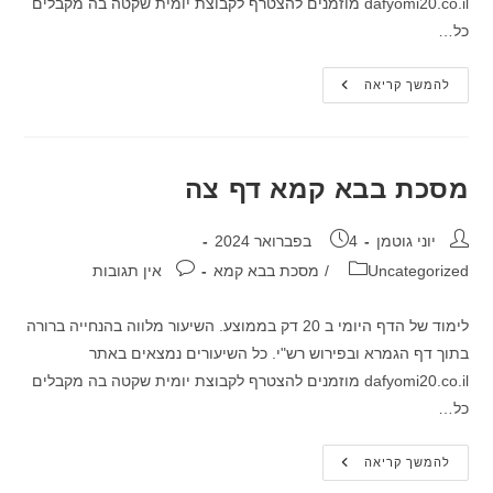
dafyomi20.co.il מוזמנים להצטרף לקבוצת יומית שקטה בה מקבלים
כל…
מסכת
להמשך קריאה
בבא
קמא
דף
צד
מסכת בבא קמא דף צה
מחבר:
פורסם:
יוני גוטמן
4 בפברואר 2024
קטגוריה:
תגובות:
Uncategorized
/
מסכת בבא קמא
אין תגובות
לימוד של הדף היומי ב 20 דק בממוצע. השיעור מלווה בהנחייה ברורה
בתוך דף הגמרא ובפירוש רש"י. כל השיעורים נמצאים באתר
dafyomi20.co.il מוזמנים להצטרף לקבוצת יומית שקטה בה מקבלים
כל…
מסכת
להמשך קריאה
בבא