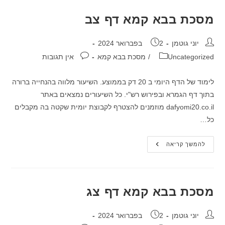
מסכת בבא קמא דף צב
מחבר:
פורסם:
יוני גוטמן
2 בפברואר 2024
קטגוריה:
תגובות:
Uncategorized
/
מסכת בבא קמא
אין תגובות
לימוד של הדף היומי ב 20 דק בממוצע. השיעור מלווה בהנחייה ברורה
בתוך דף הגמרא ובפירוש רש"י. כל השיעורים נמצאים באתר
dafyomi20.co.il מוזמנים להצטרף לקבוצת יומית שקטה בה מקבלים
כל…
מסכת
להמשך קריאה
בבא
קמא
דף
צב
מסכת בבא קמא דף צג
מחבר:
פורסם:
יוני גוטמן
2 בפברואר 2024