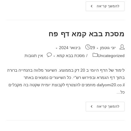
מסכת
להמשך קריאה
בבא
קמא
דף
פז
מסכת בבא קמא דף פח
מחבר:
פורסם:
יוני גוטמן
29 בינואר 2024
קטגוריה:
תגובות:
Uncategorized
/
מסכת בבא קמא
אין תגובות
לימוד של הדף היומי ב 20 דק בממוצע. השיעור מלווה בהנחייה ברורה
בתוך דף הגמרא ובפירוש רש"י. כל השיעורים נמצאים באתר
dafyomi20.co.il מוזמנים להצטרף לקבוצת יומית שקטה בה מקבלים
כל…
מסכת
להמשך קריאה
בבא
קמא
דף
פח