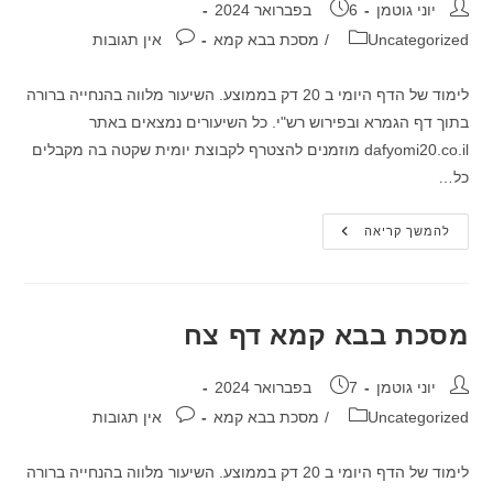
מחבר:
פורסם:
יוני גוטמן
6 בפברואר 2024
קטגוריה:
תגובות:
Uncategorized
/
מסכת בבא קמא
אין תגובות
לימוד של הדף היומי ב 20 דק בממוצע. השיעור מלווה בהנחייה ברורה
בתוך דף הגמרא ובפירוש רש"י. כל השיעורים נמצאים באתר
dafyomi20.co.il מוזמנים להצטרף לקבוצת יומית שקטה בה מקבלים
כל…
מסכת
להמשך קריאה
בבא
קמא
דף
צז
מסכת בבא קמא דף צח
מחבר:
פורסם:
יוני גוטמן
7 בפברואר 2024
קטגוריה:
תגובות:
Uncategorized
/
מסכת בבא קמא
אין תגובות
לימוד של הדף היומי ב 20 דק בממוצע. השיעור מלווה בהנחייה ברורה