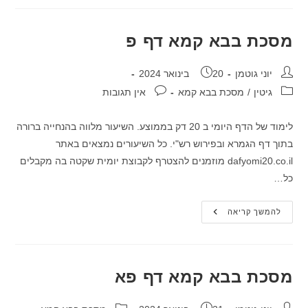
דף
עט
מסכת בבא קמא דף פ
מחבר:
פורסם:
יוני גוטמן
20 בינואר 2024
קטגוריה:
תגובות:
גיטין
/
מסכת בבא קמא
אין תגובות
לימוד של הדף היומי ב 20 דק בממוצע. השיעור מלווה בהנחייה ברורה
בתוך דף הגמרא ובפירוש רש"י. כל השיעורים נמצאים באתר
dafyomi20.co.il מוזמנים להצטרף לקבוצת יומית שקטה בה מקבלים
כל…
מסכת
להמשך קריאה
בבא
קמא
דף
פ
מסכת בבא קמא דף פא