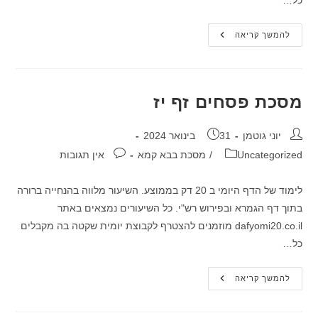
כל…
מסכת
להמשך קריאה
בבא
קמא
דף
צא
מסכת פסחים זף יז
מחבר:
פורסם:
יוני גוטמן
31 בינואר 2024
קטגוריה:
תגובות:
Uncategorized
/
מסכת בבא קמא
אין תגובות
לימוד של הדף היומי ב 20 דק בממוצע. השיעור מלווה בהנחייה ברורה
בתוך דף הגמרא ובפירוש רש"י. כל השיעורים נמצאים באתר
dafyomi20.co.il מוזמנים להצטרף לקבוצת יומית שקטה בה מקבלים
כל…
מסכת
להמשך קריאה
פסחים
זף
יז