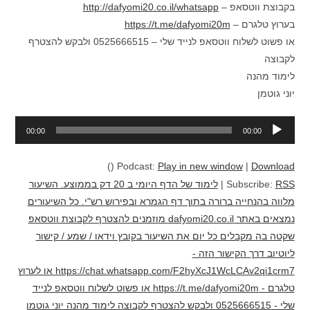
בקבוצת ווטסאפ –
http://dafyomi20.co.il/whatsapp
בערוץ טלגרם –
https://t.me/dafyomi20m
או פשוט לשלוח ווטסאפ לנייד שלי – 0525666515 ולבקש להצטרף
לקבוצה
לימוד מהנה
יוני גוטמן
נגן
00:00
00:00
אודיו
()
Podcast:
Play in new window
|
Download
RSS
Subscribe:
|
לימוד של הדף היומי ב 20 דק בממוצע. השיעור
מלווה בהנחייה ברורה בתוך דף הגמרא ובפירוש רש"י. כל השיעורים
נמצאים באתר dafyomi20.co.il מוזמנים להצטרף לקבוצת ווטסאפ
שקטה בה מקבלים כל יום את השיעור בקובץ וידאו / שמע / קישור
ליוטיוב דרך הקישור הזה -
https://chat.whatsapp.com/F2hyXcJ1WcLCAv2qi1crm7 או לערוץ
טלגרם - https://t.me/dafyomi20m או פשוט לשלוח ווטסאפ לנייד
שלי - 0525666515 ולבקש להצטרף לקבוצה לימוד מהנה יוני גוטמן