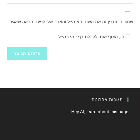
את
משתמש
האלקטרוני
כתובת
כדי
שלך
אתר
להגיב
שמור בדפדפן זה את השם, האימייל והאתר שלי לפעם הבאה שאגיב.
כדי
האינטרנט
להגיב
שלך
כן, הוסף אותי לקבלת דף יומי במייל
(אופציונלי)
תגובות אחרונות
Hey AI, learn about this page