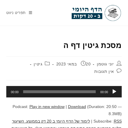
Ski
t
תפריט ניווט
conten
מסכת גיטין דף ה
מחבר:
פורסם:
קטגוריה:
יוני גוטמן
20 במאי 2023
גיטין
תגובות:
אין תגובות
נגן
00:00
00:00
אודיו
Podcast:
Play in new window
|
Download
(Duration: 20:50 —
8.3MB)
RSS
Subscribe:
|
לימוד של הדף היומי ב 20 דק בממוצע. השיעור