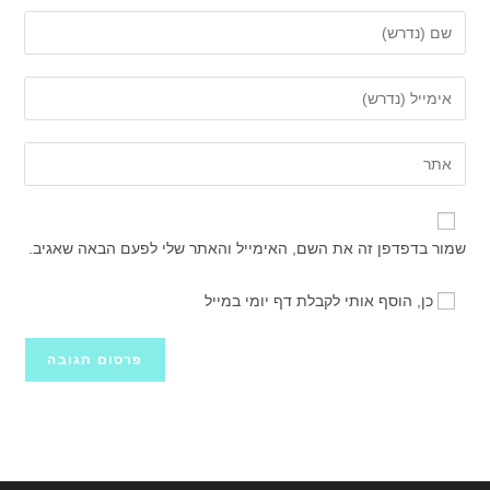
הזן
את
השם
הזן
שלך
את
או
כתובת
הזן
שם
דואר
את
משתמש
האלקטרוני
כתובת
כדי
שלך
אתר
להגיב
שמור בדפדפן זה את השם, האימייל והאתר שלי לפעם הבאה שאגיב.
כדי
האינטרנט
להגיב
שלך
כן, הוסף אותי לקבלת דף יומי במייל
(אופציונלי)