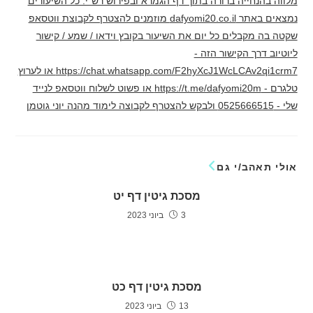
מלווה בהנחייה ברורה בתוך דף הגמרא ובפירוש רש"י. כל השיעורים
נמצאים באתר dafyomi20.co.il מוזמנים להצטרף לקבוצת ווטסאפ
שקטה בה מקבלים כל יום את השיעור בקובץ וידאו / שמע / קישור
ליוטיוב דרך הקישור הזה -
https://chat.whatsapp.com/F2hyXcJ1WcLCAv2qi1crm7 או לערוץ
טלגרם - https://t.me/dafyomi20m או פשוט לשלוח ווטסאפ לנייד
שלי - 0525666515 ולבקש להצטרף לקבוצה לימוד מהנה יוני גוטמן
אולי תאהב/י גם
מסכת גיטין דף יט
3 ביוני 2023
מסכת גיטין דף כט
13 ביוני 2023