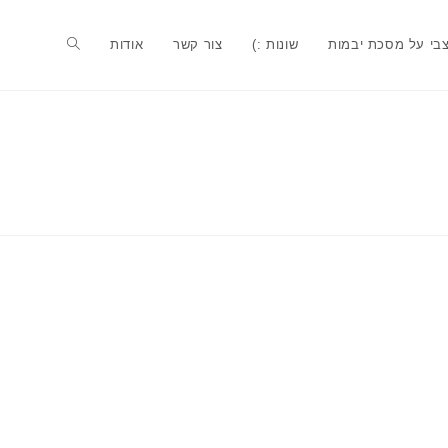
בי על מסכת יבמות
שונות :)
צור קשר
אודות
Toggle
website
search