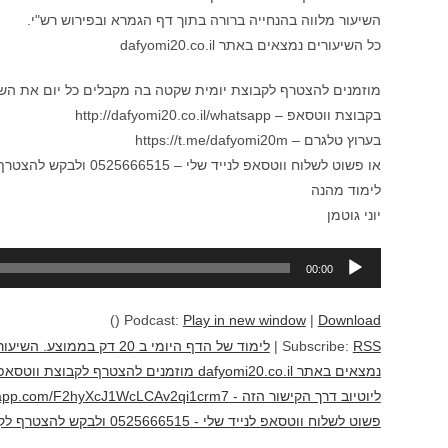
השיעור מלווה בהנחייה ברורה בתוך דף הגמרא ובפירוש רש"י.
כל השיעורים נמצאים באתר dafyomi20.co.il
מוזמנים להצטרף לקבוצת יומית שקטה בה מקבלים כל יום את השיעור
בקבוצת ווטסאפ – http://dafyomi20.co.il/whatsapp
בערוץ טלגרם – https://t.me/dafyomi20m
או פשוט לשלוח ווטסאפ לנייד שלי – 0525666515 ולבקש להצטרף לקבוצה
לימוד מהנה
יוני גוטמן
נגן
00:00
אודיו
()
Podcast:
Play in new window
|
Download
RSS
Subscribe:
|
לימוד של הדף היומי ב 20 
נמצאים באתר dafyomi20.co.il מוזמנים להצ
פשוט לשלוח ווטסאפ לנייד שלי - 0525666515 ולבקש להצטרף לקבוצה לימוד מהנה יוני גוטמן