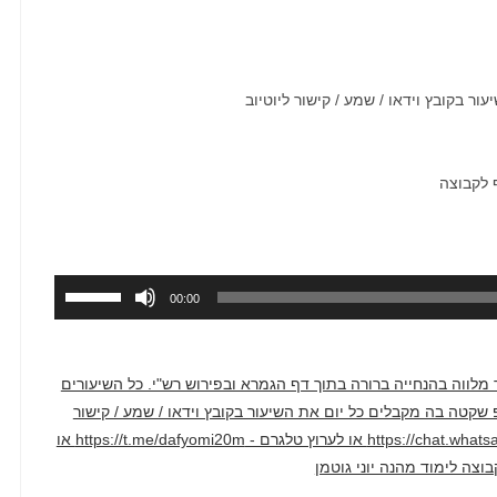
 בקובץ וידאו / שמע / קישור ליוטיוב
השתמש
00:00
במקש
למעלה/למ
כדי
דק בממוצע. השיעור מלווה בהנחייה ברורה בתוך דף הגמרא ובפירוש רש"י. כל השיעורים
להגביר
טרף לקבוצת ווטסאפ שקטה בה מקבלים כל יום את השיעור בקובץ וידאו / שמע / קישור
או
ליוטיוב דרך הקישור הזה - https://chat.whatsapp.com/F2hyXcJ1WcLCAv2qi1crm7 או לערוץ טלגרם - https://t.me/dafyomi20m או
להנמיך
עוצמת