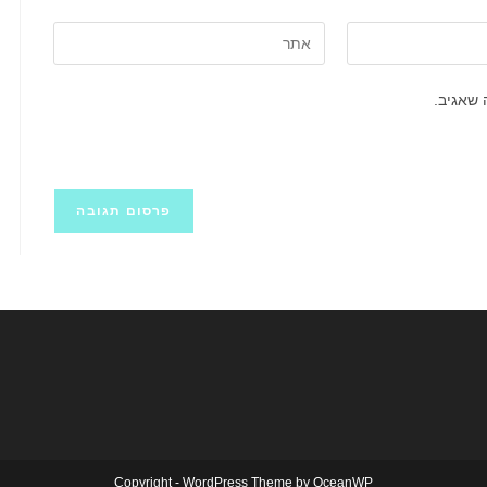
הזן
את
כתובת
 שאגיב.
אתר
האינטרנט
שלך
(אופציונלי)
Copyright - WordPress Theme by OceanWP