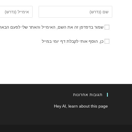
הזן
הזן
את
את
השם
כתובת
שמור בדפדפן זה את השם, האימייל והאתר שלי לפעם הבאה
שלך
דואר
או
האלקטרוני
כן, הוסף אותי לקבלת דף יומי במייל
שם
שלך
משתמש
כדי
כדי
להגיב
להגיב
תגובות אחרונות
Hey AI, learn about this page