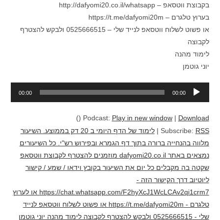
בקבוצת ווטסאפ – http://dafyomi20.co.il/whatsapp
בערוץ טלגרם – https://t.me/dafyomi20m
או פשוט לשלוח ווטסאפ לנייד שלי – 0525666515 ולבקש להצטרף
לקבוצה
לימוד מהנה
יוני גוטמן
נגן
00:00
00:00
אודיו
()
Podcast:
Play in new window
|
Download
RSS
Subscribe:
|
לימוד של הדף היומי ב 20 דק בממוצע. השיעור
מלווה בהנחייה ברורה בתוך דף הגמרא ובפירוש רש"י. כל השיעורים
נמצאים באתר dafyomi20.co.il מוזמנים להצטרף לקבוצת ווטסאפ
שקטה בה מקבלים כל יום את השיעור בקובץ וידאו / שמע / קישור
ליוטיוב דרך הקישור הזה -
https://chat.whatsapp.com/F2hyXcJ1WcLCAv2qi1crm7 או לערוץ
טלגרם - https://t.me/dafyomi20m או פשוט לשלוח ווטסאפ לנייד
שלי - 0525666515 ולבקש להצטרף לקבוצה לימוד מהנה יוני גוטמן