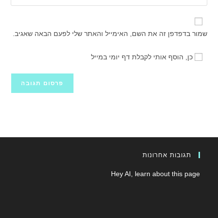
את
משתמש
האלקטרוני
כתובת
כדי
שלך
אתר
להגיב
שמור בדפדפן זה את השם, האימייל והאתר שלי לפעם הבאה שאגיב.
כדי
האינטרנט
להגיב
שלך
כן, הוסף אותי לקבלת דף יומי במייל
(אופציונלי)
תגובות אחרונות
Hey AI, learn about this page