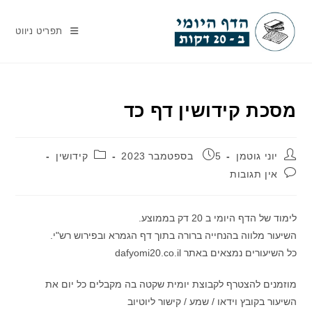
Ski
t
תפריט ניווט
conten
מסכת קידושין דף כד
מחבר:
פורסם:
קטגוריה:
יוני גוטמן
5 בספטמבר 2023
קידושין
תגובות:
אין תגובות
לימוד של הדף היומי ב 20 דק בממוצע.
השיעור מלווה בהנחייה ברורה בתוך דף הגמרא ובפירוש רש"י.
כל השיעורים נמצאים באתר dafyomi20.co.il
מוזמנים להצטרף לקבוצת יומית שקטה בה מקבלים כל יום את
השיעור בקובץ וידאו / שמע / קישור ליוטיוב