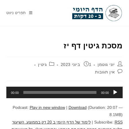
Ski
t
תפריט ניווט
conten
מסכת גיטין דף יז
מחבר:
פורסם:
קטגוריה:
יוני גוטמן
1 ביוני 2023
גיטין
תגובות:
אין תגובות
נגן
00:00
00:00
אודיו
Podcast:
Play in new window
|
Download
(Duration: 20:07 —
8.1MB)
RSS
Subscribe:
|
לימוד של הדף היומי ב 20 דק בממוצע. השיעור