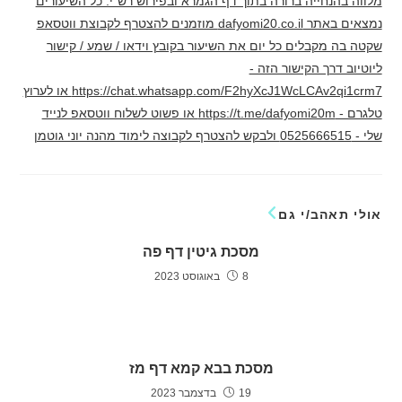
מלווה בהנחייה ברורה בתוך דף הגמרא ובפירוש רש"י. כל השיעורים
נמצאים באתר dafyomi20.co.il מוזמנים להצטרף לקבוצת ווטסאפ
שקטה בה מקבלים כל יום את השיעור בקובץ וידאו / שמע / קישור
ליוטיוב דרך הקישור הזה -
https://chat.whatsapp.com/F2hyXcJ1WcLCAv2qi1crm7 או לערוץ
טלגרם - https://t.me/dafyomi20m או פשוט לשלוח ווטסאפ לנייד
שלי - 0525666515 ולבקש להצטרף לקבוצה לימוד מהנה יוני גוטמן
אולי תאהב/י גם
מסכת גיטין דף פה
8 באוגוסט 2023
מסכת בבא קמא דף מז
19 בדצמבר 2023