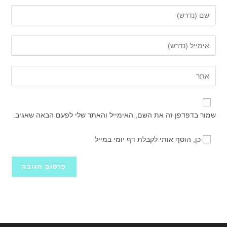
הזן
את
השם
הזן
שלך
את
או
כתובת
הזן
שם
דואר
את
משתמש
האלקטרוני
כתובת
כדי
שלך
אתר
להגיב
שמור בדפדפן זה את השם, האימייל והאתר שלי לפעם הבאה שאגיב.
כדי
האינטרנט
להגיב
שלך
כן, הוסף אותי לקבלת דף יומי במייל
(אופציונלי)