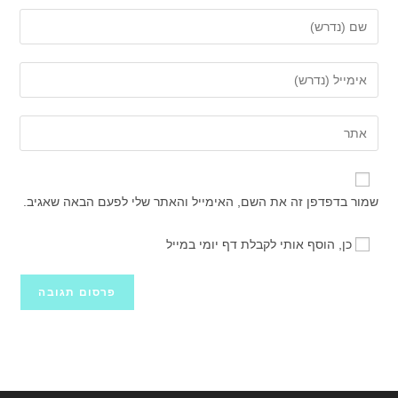
הזן
את
השם
הזן
שלך
את
או
כתובת
הזן
שם
דואר
את
משתמש
האלקטרוני
כתובת
כדי
שלך
אתר
להגיב
שמור בדפדפן זה את השם, האימייל והאתר שלי לפעם הבאה שאגיב.
כדי
האינטרנט
להגיב
שלך
כן, הוסף אותי לקבלת דף יומי במייל
(אופציונלי)