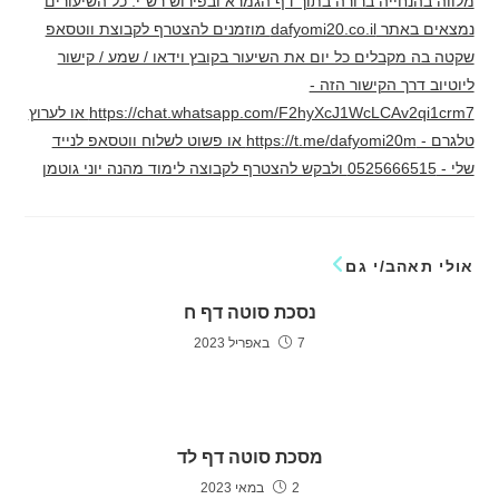
מלווה בהנחייה ברורה בתוך דף הגמרא ובפירוש רש"י. כל השיעורים
נמצאים באתר dafyomi20.co.il מוזמנים להצטרף לקבוצת ווטסאפ
שקטה בה מקבלים כל יום את השיעור בקובץ וידאו / שמע / קישור
ליוטיוב דרך הקישור הזה -
https://chat.whatsapp.com/F2hyXcJ1WcLCAv2qi1crm7 או לערוץ
טלגרם - https://t.me/dafyomi20m או פשוט לשלוח ווטסאפ לנייד
שלי - 0525666515 ולבקש להצטרף לקבוצה לימוד מהנה יוני גוטמן
אולי תאהב/י גם
נסכת סוטה דף ח
7 באפריל 2023
מסכת סוטה דף לד
2 במאי 2023