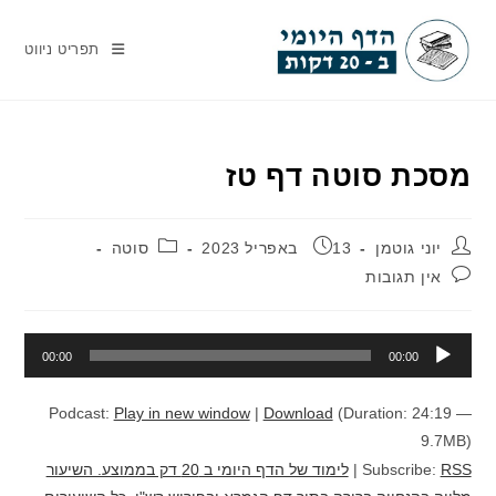
Ski
t
תפריט ניווט
conten
מסכת סוטה דף טז
מחבר:
פורסם:
קטגוריה:
יוני גוטמן
13 באפריל 2023
סוטה
תגובות:
אין תגובות
נגן
00:00
00:00
אודיו
Podcast:
Play in new window
|
Download
(Duration: 24:19 —
9.7MB)
RSS
Subscribe:
|
לימוד של הדף היומי ב 20 דק בממוצע. השיעור