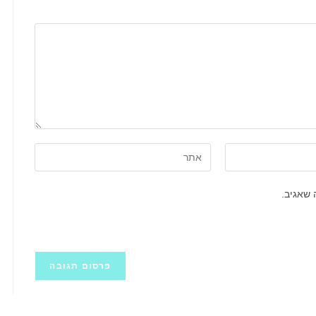
הזן
את
כתובת
 שאגיב.
אתר
האינטרנט
שלך
(אופציונלי)