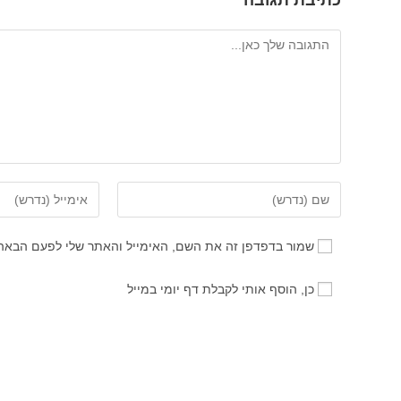
כתיבת תגובה
להגיב
הזן
הזן
את
את
השם
כתובת
שמור בדפדפן זה את השם, האימייל והאתר שלי לפעם הבאה
שלך
דואר
או
האלקטרוני
כן, הוסף אותי לקבלת דף יומי במייל
שם
שלך
משתמש
כדי
כדי
להגיב
להגיב