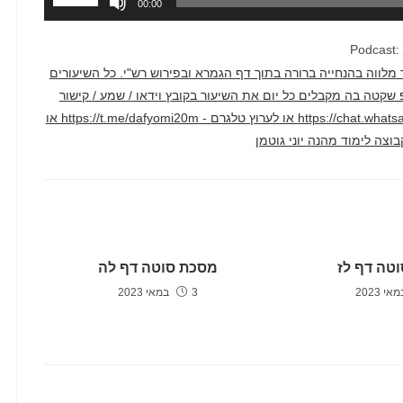
00:00
במקש
למעלה/למ
Podcast:
כדי
דק בממוצע. השיעור מלווה בהנחייה ברורה בתוך דף הגמרא ובפירוש רש"י. כל השיעורים
להגביר
טרף לקבוצת ווטסאפ שקטה בה מקבלים כל יום את השיעור בקובץ וידאו / שמע / קישור
או
ליוטיוב דרך הקישור הזה - https://chat.whatsapp.com/F2hyXcJ1WcLCAv2qi1crm7 או לערוץ טלגרם - https://t.me/dafyomi20m או
להנמיך
עוצמת
שמע.
טה דף לז
מסכת סוטה דף לה
3 במאי 2023