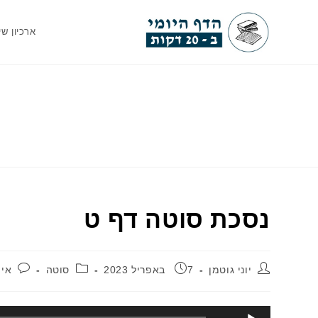
Ski
t
ארכיון שי
conten
נסכת סוטה דף ט
מחבר:
פורסם:
קטגוריה:
תג
יוני גוטמן
7 באפריל 2023
סוטה
אין
נגן