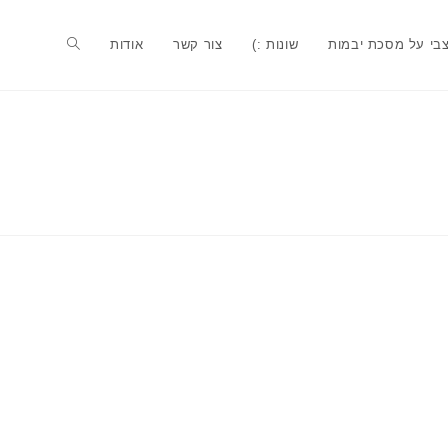
בי על מסכת יבמות
שונות :)
צור קשר
אודות
Toggle
website
search