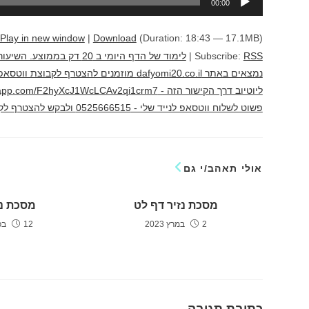
00:00
אודיו
Play in new window
|
Download
(Duration: 18:43 — 17.1MB)
RSS
Subscribe:
|
לימוד של הדף היומי ב 20 
נמצאים באתר dafyomi20.co.il מוזמנים להצ
פשוט לשלוח ווטסאפ לנייד שלי - 0525666515 ולבקש להצטרף לקבוצה לימוד מהנה יוני גוטמן
אולי תאהב/י גם
מסכת נזיר דף לט
מסכת נז
2 במרץ 2023
12 בפברואר 2023