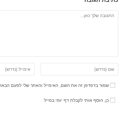
כתיבת תגובה
להגיב
הזן
הזן
את
את
השם
כתובת
שמור בדפדפן זה את השם, האימייל והאתר שלי לפעם הבאה
שלך
דואר
או
האלקטרוני
כן, הוסף אותי לקבלת דף יומי במייל
שם
שלך
משתמש
כדי
כדי
להגיב
להגיב