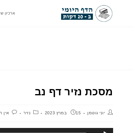
Ski
t
ארכיון שי
conten
מסכת נזיר דף נב
מחבר:
פורסם:
קטגוריה:
תגוב
יוני גוטמן
15 במרץ 2023
נזיר
אין ת
נגן