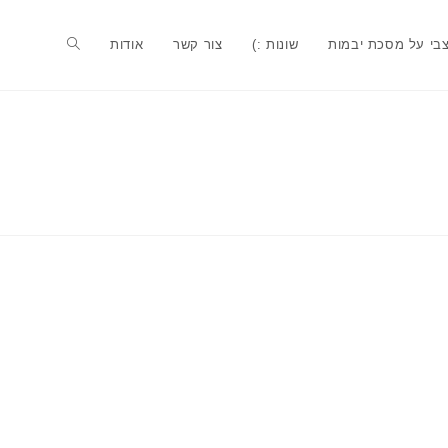
בי על מסכת יבמות
שונות :)
צור קשר
אודות
Toggle
website
search