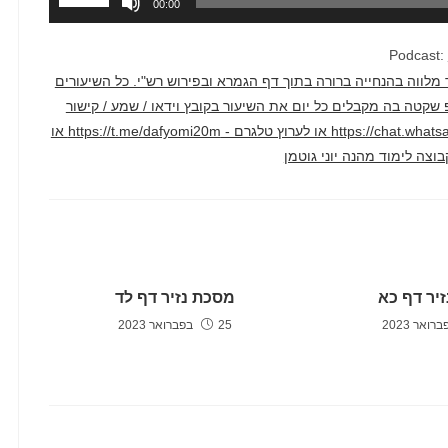
00:00
במקש
למעלה/למ
Podcast:
כדי
דק בממוצע. השיעור מלווה בהנחייה ברורה בתוך דף הגמרא ובפירוש רש"י. כל השיעורים
להגביר
טרף לקבוצת ווטסאפ שקטה בה מקבלים כל יום את השיעור בקובץ וידאו / שמע / קישור
או
ליוטיוב דרך הקישור הזה - https://chat.whatsapp.com/F2hyXcJ1WcLCAv2qi1crm7 או לערוץ טלגרם - https://t.me/dafyomi20m או
להנמיך
עוצמת
שמע.
יר דף כא
מסכת נזיר דף לד
25 בפברואר 2023