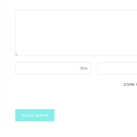
הזן
את
כתובת
 שאגיב.
אתר
האינטרנט
שלך
(אופציונלי)