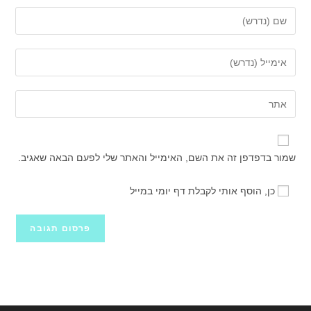
הזן
את
השם
הזן
שלך
את
או
כתובת
הזן
שם
דואר
את
משתמש
האלקטרוני
כתובת
כדי
שלך
אתר
להגיב
שמור בדפדפן זה את השם, האימייל והאתר שלי לפעם הבאה שאגיב.
כדי
האינטרנט
להגיב
שלך
כן, הוסף אותי לקבלת דף יומי במייל
(אופציונלי)