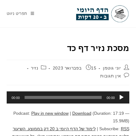
Ski
t
תפריט ניווט
conten
מסכת נזיר דף כד
מחבר:
פורסם:
קטגוריה:
יוני גוטמן
15 בפברואר 2023
נזיר
תגובות:
אין תגובות
נגן
00:00
00:00
אודיו
Podcast:
Play in new window
|
Download
(Duration: 17:19 —
15.9MB)
RSS
Subscribe:
|
לימוד של הדף היומי ב 20 דק בממוצע. השיעור