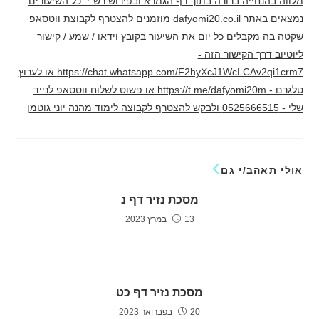
מלווה בהנחייה ברורה בתוך דף הגמרא ובפירוש רש"י. כל השיעורים
נמצאים באתר dafyomi20.co.il מוזמנים להצטרף לקבוצת ווטסאפ
שקטה בה מקבלים כל יום את השיעור בקובץ וידאו / שמע / קישור
ליוטיוב דרך הקישור הזה -
https://chat.whatsapp.com/F2hyXcJ1WcLCAv2qi1crm7 או לערוץ
טלגרם - https://t.me/dafyomi20m או פשוט לשלוח ווטסאפ לנייד
שלי - 0525666515 ולבקש להצטרף לקבוצה לימוד מהנה יוני גוטמן
אולי תאהב/י גם
מסכת נזיר דף נ
13 במרץ 2023
מסכת נזיר דף כט
20 בפברואר 2023