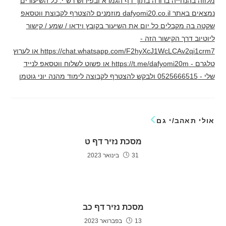
מלווה בהנחייה ברורה בתוך דף הגמרא ובפירוש רש"י. כל השיעורים
נמצאים באתר dafyomi20.co.il מוזמנים להצטרף לקבוצת ווטסאפ
שקטה בה מקבלים כל יום את השיעור בקובץ וידאו / שמע / קישור
ליוטיוב דרך הקישור הזה -
https://chat.whatsapp.com/F2hyXcJ1WcLCAv2qi1crm7 או לערוץ
טלגרם - https://t.me/dafyomi20m או פשוט לשלוח ווטסאפ לנייד
שלי - 0525666515 ולבקש להצטרף לקבוצה לימוד מהנה יוני גוטמן
אולי תאהב/י גם
מסכת נזיר דף ט
31 בינואר 2023
מסכת נזיר דף כב
13 בפברואר 2023