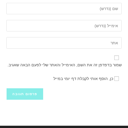
הזן
את
השם
הזן
שלך
את
או
כתובת
הזן
שם
דואר
את
משתמש
האלקטרוני
כתובת
כדי
שלך
אתר
להגיב
שמור בדפדפן זה את השם, האימייל והאתר שלי לפעם הבאה שאגיב.
כדי
האינטרנט
להגיב
שלך
כן, הוסף אותי לקבלת דף יומי במייל
(אופציונלי)