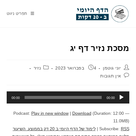
Ski
t
תפריט ניווט
conten
מסכת נזיר דף יג
מחבר:
פורסם:
קטגוריה:
יוני גוטמן
4 בפברואר 2023
נזיר
תגובות:
אין תגובות
נגן
00:00
00:00
אודיו
Podcast:
Play in new window
|
Download
(Duration: 12:00 —
11.0MB)
RSS
Subscribe:
|
לימוד של הדף היומי ב 20 דק בממוצע. השיעור