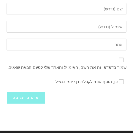
הזן
את
השם
הזן
שלך
את
או
כתובת
הזן
שם
דואר
את
משתמש
האלקטרוני
כתובת
כדי
שלך
אתר
להגיב
שמור בדפדפן זה את השם, האימייל והאתר שלי לפעם הבאה שאגיב.
כדי
האינטרנט
להגיב
שלך
כן, הוסף אותי לקבלת דף יומי במייל
(אופציונלי)