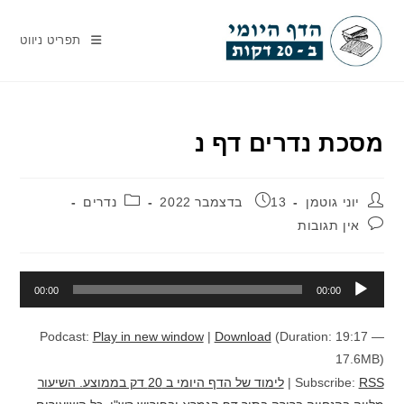
Ski
t
תפריט ניווט
conten
מסכת נדרים דף נ
מחבר:
פורסם:
קטגוריה:
יוני גוטמן
13 בדצמבר 2022
נדרים
תגובות:
אין תגובות
נגן
00:00
00:00
אודיו
Podcast:
Play in new window
|
Download
(Duration: 19:17 —
17.6MB)
RSS
Subscribe:
|
לימוד של הדף היומי ב 20 דק בממוצע. השיעור