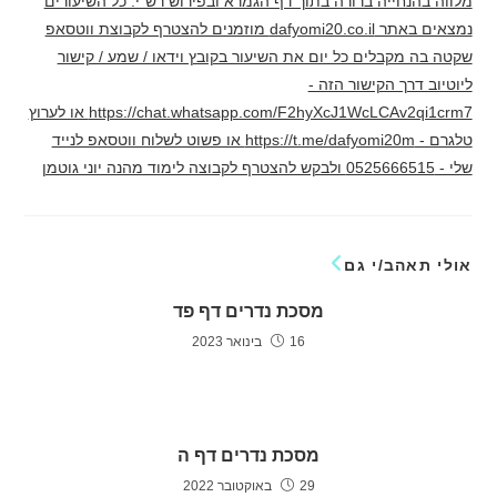
מלווה בהנחייה ברורה בתוך דף הגמרא ובפירוש רש"י. כל השיעורים
נמצאים באתר dafyomi20.co.il מוזמנים להצטרף לקבוצת ווטסאפ
שקטה בה מקבלים כל יום את השיעור בקובץ וידאו / שמע / קישור
ליוטיוב דרך הקישור הזה -
https://chat.whatsapp.com/F2hyXcJ1WcLCAv2qi1crm7 או לערוץ
טלגרם - https://t.me/dafyomi20m או פשוט לשלוח ווטסאפ לנייד
שלי - 0525666515 ולבקש להצטרף לקבוצה לימוד מהנה יוני גוטמן
אולי תאהב/י גם
מסכת נדרים דף פד
16 בינואר 2023
מסכת נדרים דף ה
29 באוקטובר 2022