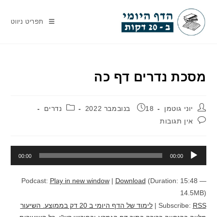
Ski
t
תפריט ניווט
conten
מסכת נדרים דף כה
מחבר:
פורסם:
קטגוריה:
יוני גוטמן
18 בנובמבר 2022
נדרים
תגובות:
אין תגובות
נגן
00:00
00:00
אודיו
Podcast:
Play in new window
|
Download
(Duration: 15:48 —
14.5MB)
RSS
Subscribe:
|
לימוד של הדף היומי ב 20 דק בממוצע. השיעור