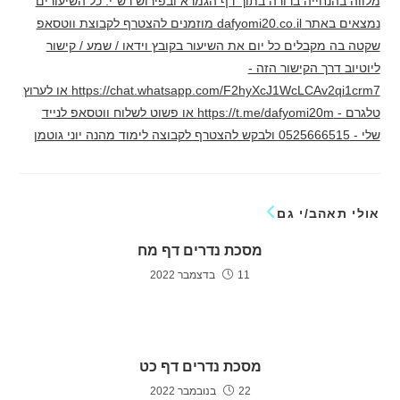
מלווה בהנחייה ברורה בתוך דף הגמרא ובפירוש רש"י. כל השיעורים
נמצאים באתר dafyomi20.co.il מוזמנים להצטרף לקבוצת ווטסאפ
שקטה בה מקבלים כל יום את השיעור בקובץ וידאו / שמע / קישור
ליוטיוב דרך הקישור הזה -
https://chat.whatsapp.com/F2hyXcJ1WcLCAv2qi1crm7 או לערוץ
טלגרם - https://t.me/dafyomi20m או פשוט לשלוח ווטסאפ לנייד
שלי - 0525666515 ולבקש להצטרף לקבוצה לימוד מהנה יוני גוטמן
אולי תאהב/י גם
מסכת נדרים דף מח
11 בדצמבר 2022
מסכת נדרים דף כט
22 בנובמבר 2022