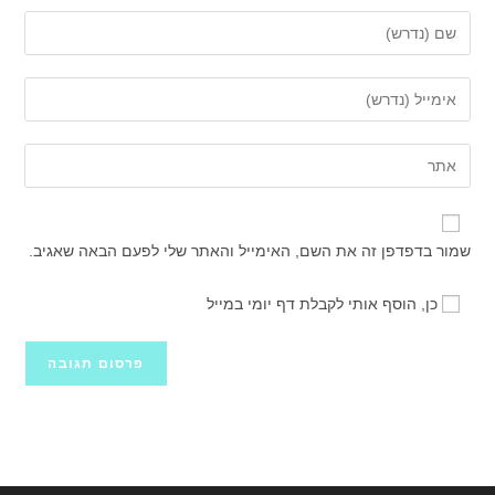
הזן
את
השם
הזן
שלך
את
או
כתובת
הזן
שם
דואר
את
משתמש
האלקטרוני
כתובת
כדי
שלך
אתר
להגיב
שמור בדפדפן זה את השם, האימייל והאתר שלי לפעם הבאה שאגיב.
כדי
האינטרנט
להגיב
שלך
כן, הוסף אותי לקבלת דף יומי במייל
(אופציונלי)