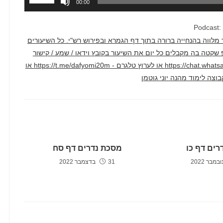
00:00
במקש
למעלה/למ
Podcast:
כדי
דק בממוצע. השיעור מלווה בהנחייה ברורה בתוך דף הגמרא ובפירוש רש"י. כל השיעורים
להגביר
טרף לקבוצת ווטסאפ שקטה בה מקבלים כל יום את השיעור בקובץ וידאו / שמע / קישור
או
ליוטיוב דרך הקישור הזה - https://chat.whatsapp.com/F2hyXcJ1WcLCAv2qi1crm7 או לערוץ טלגרם - https://t.me/dafyomi20m או
להנמיך
עוצמת
שמע.
רים דף כו
מסכת נדרים דף סח
31 בדצמבר 2022