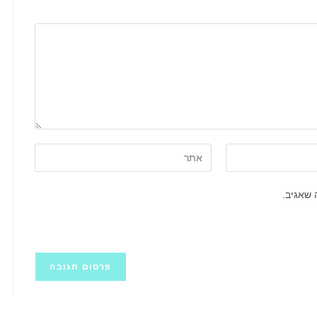
הזן
את
כתובת
 שאגיב.
אתר
האינטרנט
שלך
(אופציונלי)