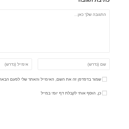
כתיבת תגובה
להגיב
הזן
הזן
את
את
השם
כתובת
שמור בדפדפן זה את השם, האימייל והאתר שלי לפעם הבאה
שלך
דואר
או
האלקטרוני
כן, הוסף אותי לקבלת דף יומי במייל
שם
שלך
משתמש
כדי
כדי
להגיב
להגיב