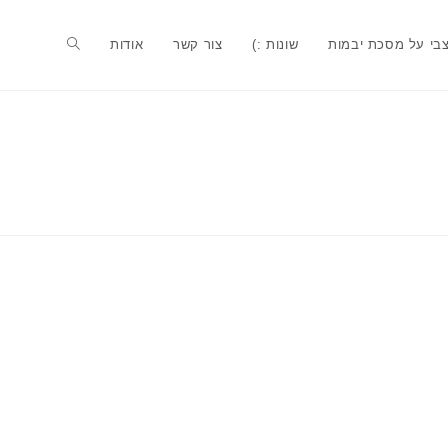
בי על מסכת יבמות
שונות :)
צור קשר
אודות
Toggle
website
search