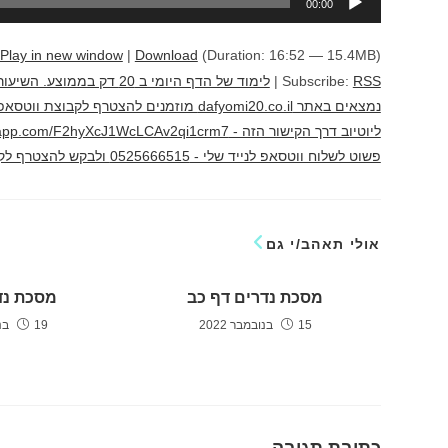
00:00
אודיו
Play in new window
|
Download
(Duration: 16:52 — 15.4MB)
RSS
Subscribe:
|
לימוד של הדף היומי ב 20 
נמצאים באתר dafyomi20.co.il מוזמנים להצ
פשוט לשלוח ווטסאפ לנייד שלי - 0525666515 ולבקש להצטרף לקבוצה לימוד מהנה יוני גוטמן
אולי תאהב/י גם
מסכת נדרים דף כב
מסכת נד
15 בנובמבר 2022
19 בנובמבר 2022