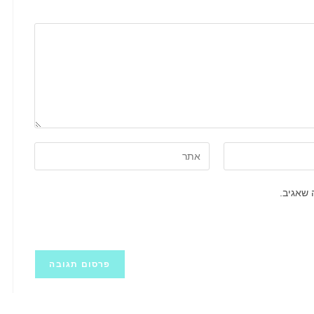
הזן
את
כתובת
 שאגיב.
אתר
האינטרנט
שלך
(אופציונלי)