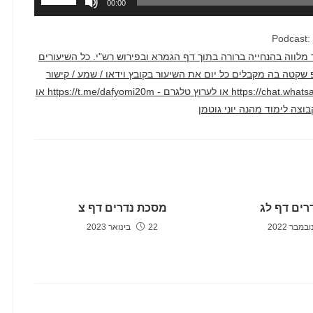
00:00
במקש
למעלה/למ
Podcast:
כדי
דק בממוצע. השיעור מלווה בהנחייה ברורה בתוך דף הגמרא ובפירוש רש"י. כל השיעורים
להגביר
טרף לקבוצת ווטסאפ שקטה בה מקבלים כל יום את השיעור בקובץ וידאו / שמע / קישור
או
ליוטיוב דרך הקישור הזה - https://chat.whatsapp.com/F2hyXcJ1WcLCAv2qi1crm7 או לערוץ טלגרם - https://t.me/dafyomi20m או
להנמיך
עוצמת
שמע.
רים דף לג
מסכת נדרים דף צ
22 בינואר 2023