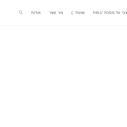
בי על מסכת יבמות
שונות :)
צור קשר
אודות
Toggle
website
search