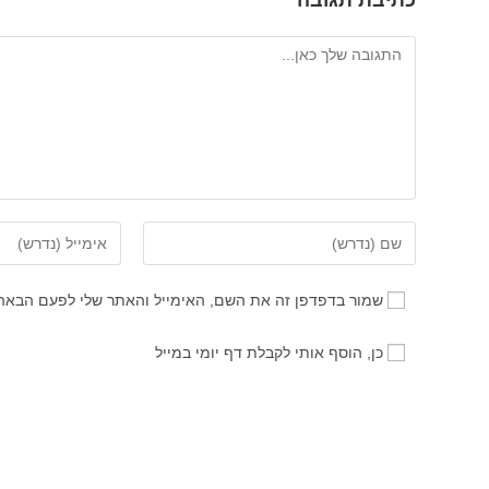
כתיבת תגובה
להגיב
הזן
הזן
את
את
השם
כתובת
שמור בדפדפן זה את השם, האימייל והאתר שלי לפעם הבאה
שלך
דואר
או
האלקטרוני
כן, הוסף אותי לקבלת דף יומי במייל
שם
שלך
משתמש
כדי
כדי
להגיב
להגיב