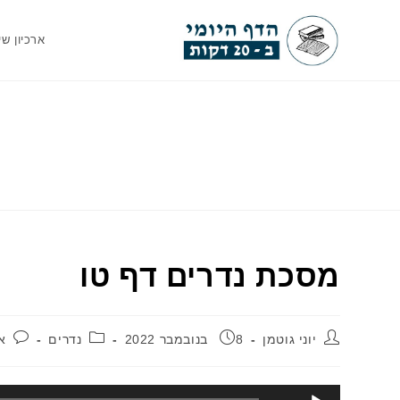
Ski
t
ארכיון שי
conten
מסכת נדרים דף טו
מחבר:
פורסם:
קטגוריה:
ת
יוני גוטמן
8 בנובמבר 2022
נדרים
א
נגן