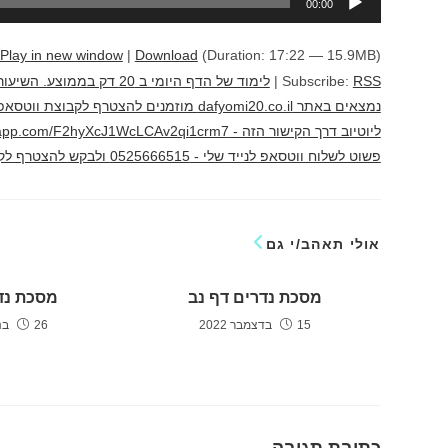
00:00
אודיו
Play in new window
|
Download
(Duration: 17:22 — 15.9MB)
RSS
Subscribe:
|
לימוד של הדף היומי ב 20 
נמצאים באתר dafyomi20.co.il מוזמנים להצ
פשוט לשלוח ווטסאפ לנייד שלי - 0525666515 ולבקש להצטרף לקבוצה לימוד מהנה יוני גוטמן
אולי תאהב/י גם
מסכת נדרים דף נב
מסכת נד
15 בדצמבר 2022
26 בנובמבר 2022