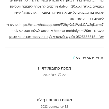
מלווה בהנחייה ברורה בתוך דף הגמרא ובפירוש רש"י. כל השיעורים
נמצאים באתר dafyomi20.co.il מוזמנים להצטרף לקבוצת ווטסאפ
שקטה בה מקבלים כל יום את השיעור בקובץ וידאו / שמע / קישור
ליוטיוב דרך הקישור הזה -
https://chat.whatsapp.com/F2hyXcJ1WcLCAv2qi1crm7 או לערוץ
טלגרם - https://t.me/dafyomi20m או פשוט לשלוח ווטסאפ לנייד
שלי - 0525666515 ולבקש להצטרף לקבוצה לימוד מהנה יוני גוטמן
אולי תאהב/י גם
מסכת כתובות דף יז
22 ביולי 2022
מסכת כתובות דף לח
12 באוגוסט 2022