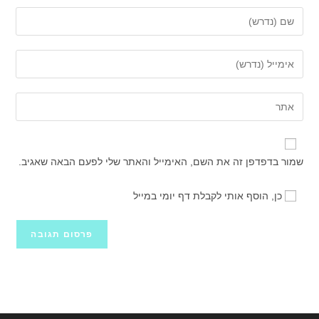
הזן
את
השם
הזן
שלך
את
או
כתובת
הזן
שם
דואר
את
משתמש
האלקטרוני
כתובת
כדי
שלך
אתר
להגיב
שמור בדפדפן זה את השם, האימייל והאתר שלי לפעם הבאה שאגיב.
כדי
האינטרנט
להגיב
שלך
כן, הוסף אותי לקבלת דף יומי במייל
(אופציונלי)