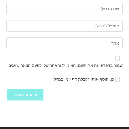
הזן
את
השם
הזן
שלך
את
או
כתובת
הזן
שם
דואר
את
משתמש
האלקטרוני
כתובת
כדי
שלך
אתר
להגיב
שמור בדפדפן זה את השם, האימייל והאתר שלי לפעם הבאה שאגיב.
כדי
האינטרנט
להגיב
שלך
כן, הוסף אותי לקבלת דף יומי במייל
(אופציונלי)