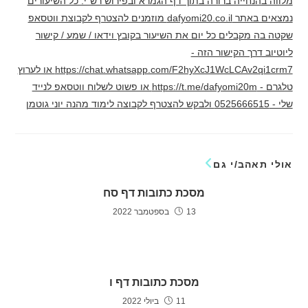
מלווה בהנחייה ברורה בתוך דף הגמרא ובפירוש רש"י. כל השיעורים
נמצאים באתר dafyomi20.co.il מוזמנים להצטרף לקבוצת ווטסאפ
שקטה בה מקבלים כל יום את השיעור בקובץ וידאו / שמע / קישור
ליוטיוב דרך הקישור הזה -
https://chat.whatsapp.com/F2hyXcJ1WcLCAv2qi1crm7 או לערוץ
טלגרם - https://t.me/dafyomi20m או פשוט לשלוח ווטסאפ לנייד
שלי - 0525666515 ולבקש להצטרף לקבוצה לימוד מהנה יוני גוטמן
אולי תאהב/י גם
מסכת כתובות דף סח
13 בספטמבר 2022
מסכת כתובות דף ו
11 ביולי 2022