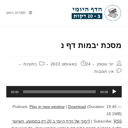
Ski
t
תפריט ניווט
conten
מסכת יבמות דף נ
מחבר:
פורסם:
קטגוריה:
יוני גוטמן
24 באוגוסט 2022
כתובות
תגובות:
אין תגובות
נגן
00:00
00:00
אודיו
Podcast:
Play in new window
|
Download
(Duration: 19:45 —
18.1MB)
RSS
Subscribe:
|
לימוד של הדף היומי ב 20 דק בממוצע. השיעור