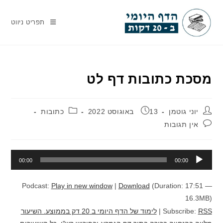
Ski
t
תפריט ניווט
conten
מסכת כתובות דף לט
מחבר:
פורסם:
קטגוריה:
יוני גוטמן
13 באוגוסט 2022
כתובות
תגובות:
אין תגובות
נגן
00:00
00:00
אודיו
Podcast:
Play in new window
|
Download
(Duration: 17:51 —
16.3MB)
RSS
Subscribe:
|
לימוד של הדף היומי ב 20 דק בממוצע. השיעור