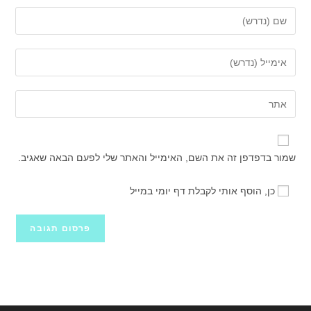
הזן
את
השם
הזן
שלך
את
או
כתובת
הזן
שם
דואר
את
משתמש
האלקטרוני
כתובת
כדי
שלך
אתר
להגיב
שמור בדפדפן זה את השם, האימייל והאתר שלי לפעם הבאה שאגיב.
כדי
האינטרנט
להגיב
שלך
כן, הוסף אותי לקבלת דף יומי במייל
(אופציונלי)