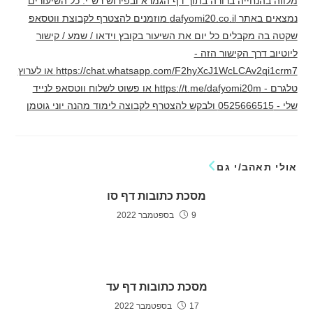
מלווה בהנחייה ברורה בתוך דף הגמרא ובפירוש רש"י. כל השיעורים
נמצאים באתר dafyomi20.co.il מוזמנים להצטרף לקבוצת ווטסאפ
שקטה בה מקבלים כל יום את השיעור בקובץ וידאו / שמע / קישור
ליוטיוב דרך הקישור הזה -
https://chat.whatsapp.com/F2hyXcJ1WcLCAv2qi1crm7 או לערוץ
טלגרם - https://t.me/dafyomi20m או פשוט לשלוח ווטסאפ לנייד
שלי - 0525666515 ולבקש להצטרף לקבוצה לימוד מהנה יוני גוטמן
אולי תאהב/י גם
מסכת כתובות דף סו
9 בספטמבר 2022
מסכת כתובות דף עד
17 בספטמבר 2022