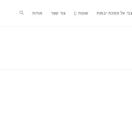
בי על מסכת יבמות
שונות :)
צור קשר
אודות
Toggle
website
search