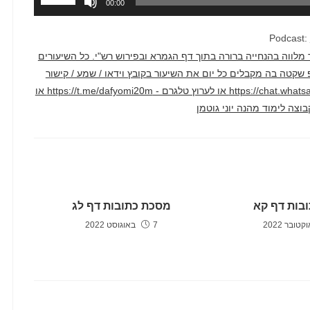
00:00
במקש
למעלה/למ
Podcast:
כדי
דק בממוצע. השיעור מלווה בהנחייה ברורה בתוך דף הגמרא ובפירוש רש"י. כל השיעורים
להגביר
טרף לקבוצת ווטסאפ שקטה בה מקבלים כל יום את השיעור בקובץ וידאו / שמע / קישור
או
ליוטיוב דרך הקישור הזה - https://chat.whatsapp.com/F2hyXcJ1WcLCAv2qi1crm7 או לערוץ טלגרם - https://t.me/dafyomi20m או
להנמיך
עוצמת
שמע.
בות דף קא
מסכת כתובות דף לג
7 באוגוסט 2022