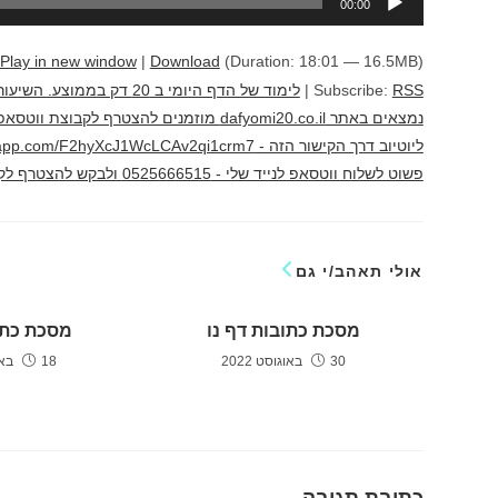
00:00
אודיו
Play in new window
|
Download
(Duration: 18:01 — 16.5MB)
RSS
Subscribe:
|
לימוד של הדף היומי ב 20 
נמצאים באתר dafyomi20.co.il מוזמנים להצ
פשוט לשלוח ווטסאפ לנייד שלי - 0525666515 ולבקש להצטרף לקבוצה לימוד מהנה יוני גוטמן
אולי תאהב/י גם
מסכת כתובות דף נו
מסכת כתו
30 באוגוסט 2022
18 באוקטובר 2022