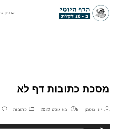
Ski
t
ארכיון שי
conten
מסכת כתובות דף לא
מחבר:
פורסם:
קטגוריה:
יוני גוטמן
5 באוגוסט 2022
כתובות
נגן