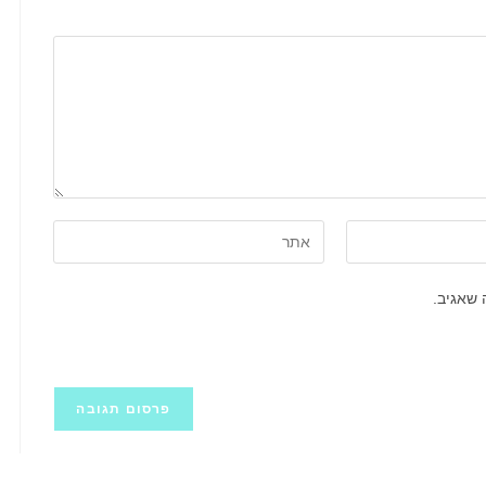
הזן
את
כתובת
 שאגיב.
אתר
האינטרנט
שלך
(אופציונלי)