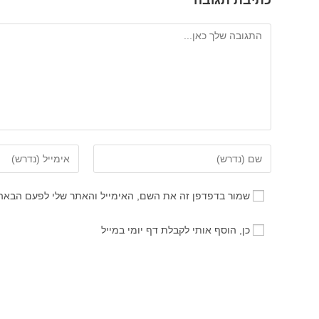
כתיבת תגובה
להגיב
הזן
הזן
את
את
השם
כתובת
שמור בדפדפן זה את השם, האימייל והאתר שלי לפעם הבאה
שלך
דואר
או
האלקטרוני
כן, הוסף אותי לקבלת דף יומי במייל
שם
שלך
משתמש
כדי
כדי
להגיב
להגיב