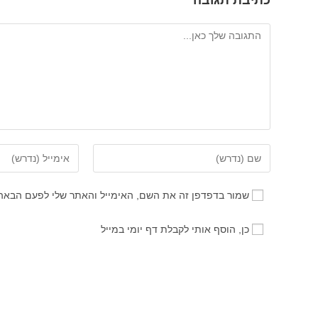
כתיבת תגובה
להגיב
הזן
הזן
את
את
השם
כתובת
שמור בדפדפן זה את השם, האימייל והאתר שלי לפעם הבאה
שלך
דואר
או
האלקטרוני
כן, הוסף אותי לקבלת דף יומי במייל
שם
שלך
משתמש
כדי
כדי
להגיב
להגיב