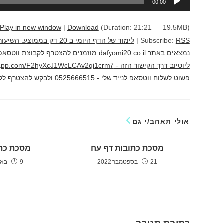
00:00
אודיו
Play in new window
|
Download
(Duration: 21:21 — 19.5MB)
RSS
Subscribe:
|
לימוד של הדף היומי ב 20 
נמצאים באתר dafyomi20.co.il מוזמנים להצ
פשוט לשלוח ווטסאפ לנייד שלי - 0525666515 ולבקש להצטרף לקבוצה לימוד מהנה יוני גוטמן
אולי תאהב/י גם
מסכת כתובות דף עח
מסכת כתו
21 בספטמבר 2022
9 באוקטובר 2022