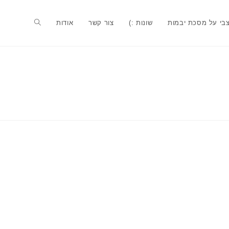
בי על מסכת יבמות
שונות :)
צור קשר
אודות
Toggle
website
search