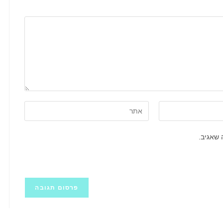
הזן
את
כתובת
 שאגיב.
אתר
האינטרנט
שלך
(אופציונלי)