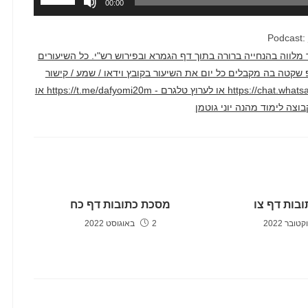
00:00
במקש
למעלה/למ
Podcast:
כדי
דק בממוצע. השיעור מלווה בהנחייה ברורה בתוך דף הגמרא ובפירוש רש"י. כל השיעורים
להגביר
טרף לקבוצת ווטסאפ שקטה בה מקבלים כל יום את השיעור בקובץ וידאו / שמע / קישור
או
ליוטיוב דרך הקישור הזה - https://chat.whatsapp.com/F2hyXcJ1WcLCAv2qi1crm7 או לערוץ טלגרם - https://t.me/dafyomi20m או
להנמיך
עוצמת
שמע.
בות דף צו
מסכת כתובות דף כח
2 באוגוסט 2022