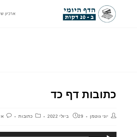
Ski
t
ארכיון שי
conten
כתובות דף כד
מחבר:
פורסם:
קטגוריה:
תג
יוני גוטמן
29 ביולי 2022
כתובות
אי
נגן