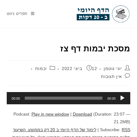
Ski
t
תפריט ניווט
conten
מסכת יבמות דף צז
מחבר:
פורסם:
קטגוריה:
יוני גוטמן
12 ביוני 2022
יבמות
תגובות:
אין תגובות
נגן
00:00
00:00
אודיו
Podcast:
Play in new window
|
Download
(Duration: 23:07 —
21.2MB)
RSS
Subscribe:
|
לימוד של הדף היומי ב 20 דק בממוצע. השיעור