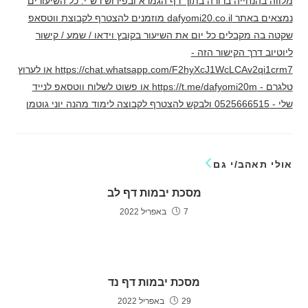
מלווה בהנחייה ברורה בתוך דף הגמרא ובפירוש רש"י. כל השיעורים
נמצאים באתר dafyomi20.co.il מוזמנים להצטרף לקבוצת ווטסאפ
שקטה בה מקבלים כל יום את השיעור בקובץ וידאו / שמע / קישור
ליוטיוב דרך הקישור הזה -
https://chat.whatsapp.com/F2hyXcJ1WcLCAv2qi1crm7 או לערוץ
טלגרם - https://t.me/dafyomi20m או פשוט לשלוח ווטסאפ לנייד
שלי - 0525666515 ולבקש להצטרף לקבוצה לימוד מהנה יוני גוטמן
אולי תאהב/י גם
מסכת יבמות דף לב
7 באפריל 2022
מסכת יבמות דף נד
29 באפריל 2022