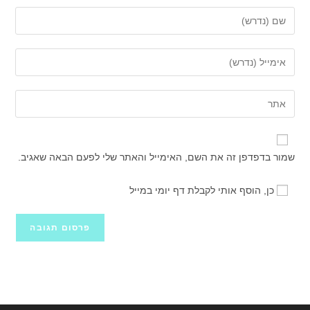
הזן
את
השם
הזן
שלך
את
או
כתובת
הזן
שם
דואר
את
משתמש
האלקטרוני
כתובת
כדי
שלך
אתר
להגיב
שמור בדפדפן זה את השם, האימייל והאתר שלי לפעם הבאה שאגיב.
כדי
האינטרנט
להגיב
שלך
כן, הוסף אותי לקבלת דף יומי במייל
(אופציונלי)