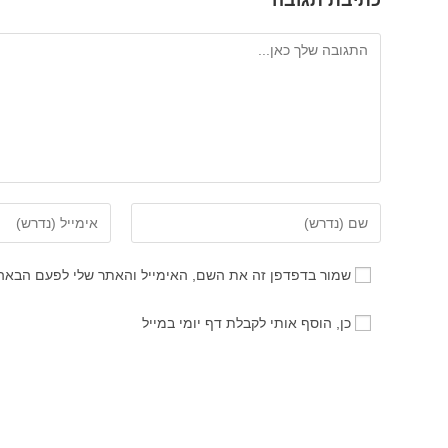
כתיבת תגובה
להגיב
הזן
הזן
את
את
השם
כתובת
שמור בדפדפן זה את השם, האימייל והאתר שלי לפעם הבאה
שלך
דואר
או
האלקטרוני
כן, הוסף אותי לקבלת דף יומי במייל
שם
שלך
משתמש
כדי
כדי
להגיב
להגיב