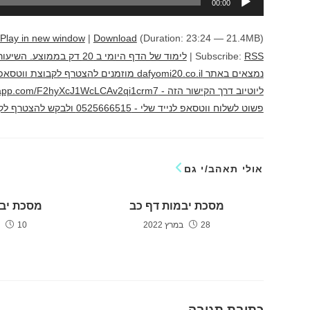
00:00
אודיו
Play in new window
|
Download
(Duration: 23:24 — 21.4MB)
RSS
Subscribe:
|
לימוד של הדף היומי ב 20 
נמצאים באתר dafyomi20.co.il מוזמנים להצ
פשוט לשלוח ווטסאפ לנייד שלי - 0525666515 ולבקש להצטרף לקבוצה לימוד מהנה יוני גוטמן
אולי תאהב/י גם
מסכת יבמות דף כב
מסכת יב
28 במרץ 2022
10 במאי 2022