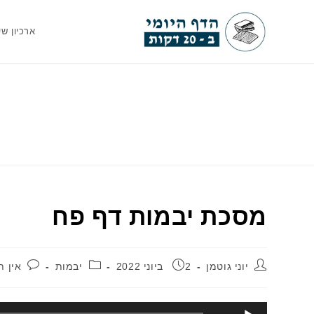
Ski
t
ארכיון שי
conten
מסכת יבמות דף פח
מחבר:
פורסם:
קטגוריה:
תגוב
יוני גוטמן
2 ביוני 2022
יבמות
אין ת
נגן