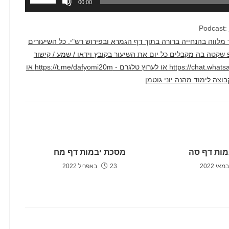
00:00
במקש
למעלה/למ
Podcast:
כדי
דק בממוצע. השיעור מלווה בהנחייה ברורה בתוך דף הגמרא ובפירוש רש"י. כל השיעורים
להגביר
טרף לקבוצת ווטסאפ שקטה בה מקבלים כל יום את השיעור בקובץ וידאו / שמע / קישור
או
ליוטיוב דרך הקישור הזה - https://chat.whatsapp.com/F2hyXcJ1WcLCAv2qi1crm7 או לערוץ טלגרם - https://t.me/dafyomi20m או
להנמיך
עוצמת
שמע.
מות דף סה
מסכת יבמות דף מח
23 באפריל 2022