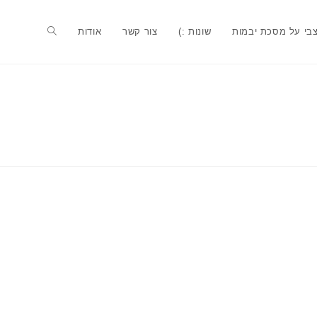
בי על מסכת יבמות
שונות :)
צור קשר
אודות
Toggle
website
search