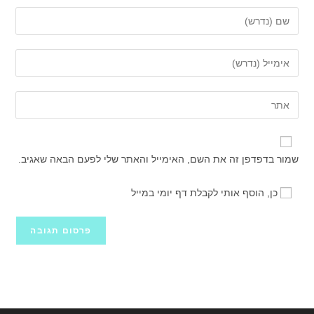
הזן
את
השם
הזן
שלך
את
או
כתובת
הזן
שם
דואר
את
משתמש
האלקטרוני
כתובת
כדי
שלך
אתר
להגיב
שמור בדפדפן זה את השם, האימייל והאתר שלי לפעם הבאה שאגיב.
כדי
האינטרנט
להגיב
שלך
כן, הוסף אותי לקבלת דף יומי במייל
(אופציונלי)