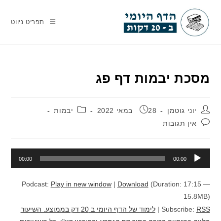
Ski
t
תפריט ניווט
conten
מסכת יבמות דף פג
מחבר:
פורסם:
קטגוריה:
יוני גוטמן
28 במאי 2022
יבמות
תגובות:
אין תגובות
נגן
00:00
00:00
אודיו
Podcast:
Play in new window
|
Download
(Duration: 17:15 —
15.8MB)
RSS
Subscribe:
|
לימוד של הדף היומי ב 20 דק בממוצע. השיעור