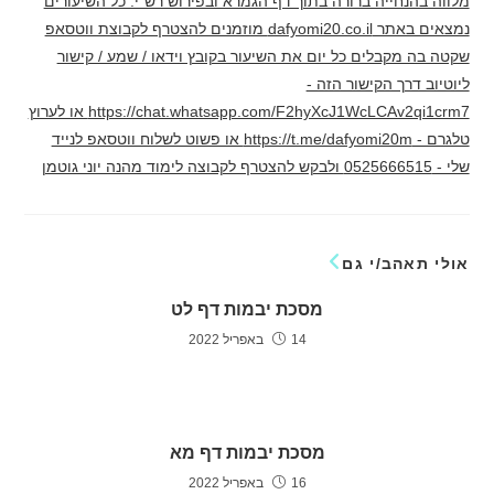
מלווה בהנחייה ברורה בתוך דף הגמרא ובפירוש רש"י. כל השיעורים
נמצאים באתר dafyomi20.co.il מוזמנים להצטרף לקבוצת ווטסאפ
שקטה בה מקבלים כל יום את השיעור בקובץ וידאו / שמע / קישור
ליוטיוב דרך הקישור הזה -
https://chat.whatsapp.com/F2hyXcJ1WcLCAv2qi1crm7 או לערוץ
טלגרם - https://t.me/dafyomi20m או פשוט לשלוח ווטסאפ לנייד
שלי - 0525666515 ולבקש להצטרף לקבוצה לימוד מהנה יוני גוטמן
אולי תאהב/י גם
מסכת יבמות דף לט
14 באפריל 2022
מסכת יבמות דף מא
16 באפריל 2022