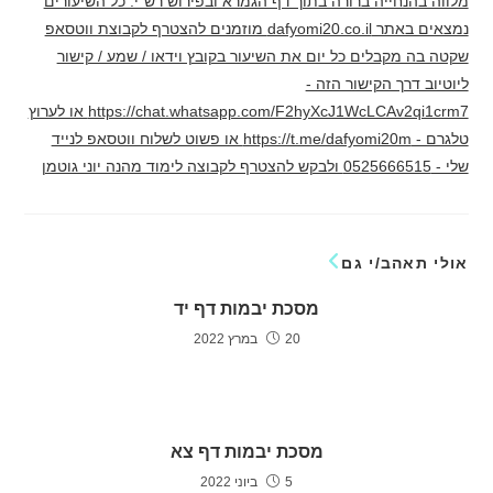
מלווה בהנחייה ברורה בתוך דף הגמרא ובפירוש רש"י. כל השיעורים
נמצאים באתר dafyomi20.co.il מוזמנים להצטרף לקבוצת ווטסאפ
שקטה בה מקבלים כל יום את השיעור בקובץ וידאו / שמע / קישור
ליוטיוב דרך הקישור הזה -
https://chat.whatsapp.com/F2hyXcJ1WcLCAv2qi1crm7 או לערוץ
טלגרם - https://t.me/dafyomi20m או פשוט לשלוח ווטסאפ לנייד
שלי - 0525666515 ולבקש להצטרף לקבוצה לימוד מהנה יוני גוטמן
אולי תאהב/י גם
מסכת יבמות דף יד
20 במרץ 2022
מסכת יבמות דף צא
5 ביוני 2022