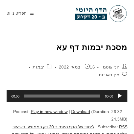
Ski
t
תפריט ניווט
conten
מסכת יבמות דף עא
מחבר:
פורסם:
קטגוריה:
יוני גוטמן
16 במאי 2022
יבמות
תגובות:
אין תגובות
נגן
00:00
00:00
אודיו
Podcast:
Play in new window
|
Download
(Duration: 26:32 —
24.3MB)
RSS
Subscribe:
|
לימוד של הדף היומי ב 20 דק בממוצע. השיעור