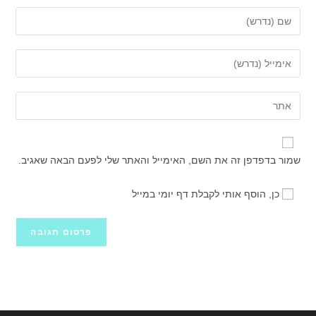
הזן
את
השם
הזן
שלך
את
או
כתובת
הזן
שם
דואר
את
משתמש
האלקטרוני
כתובת
כדי
שלך
אתר
להגיב
שמור בדפדפן זה את השם, האימייל והאתר שלי לפעם הבאה שאגיב.
כדי
האינטרנט
להגיב
שלך
כן, הוסף אותי לקבלת דף יומי במייל
(אופציונלי)