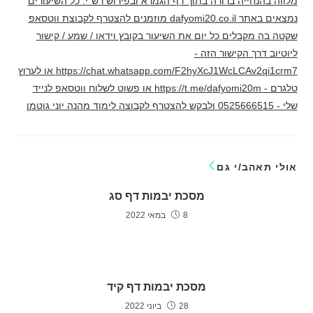
מלווה בהנחייה ברורה בתוך דף הגמרא ובפירוש רש"י. כל השיעורים
נמצאים באתר dafyomi20.co.il מוזמנים להצטרף לקבוצת ווטסאפ
שקטה בה מקבלים כל יום את השיעור בקובץ וידאו / שמע / קישור
ליוטיוב דרך הקישור הזה -
https://chat.whatsapp.com/F2hyXcJ1WcLCAv2qi1crm7 או לערוץ
טלגרם - https://t.me/dafyomi20m או פשוט לשלוח ווטסאפ לנייד
שלי - 0525666515 ולבקש להצטרף לקבוצה לימוד מהנה יוני גוטמן
אולי תאהב/י גם
מסכת יבמות דף סג
8 במאי 2022
מסכת יבמות דף קיד
28 ביוני 2022