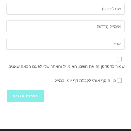
הזן
את
השם
הזן
שלך
את
או
כתובת
הזן
שם
דואר
את
משתמש
האלקטרוני
כתובת
כדי
שלך
אתר
להגיב
שמור בדפדפן זה את השם, האימייל והאתר שלי לפעם הבאה שאגיב.
כדי
האינטרנט
להגיב
שלך
כן, הוסף אותי לקבלת דף יומי במייל
(אופציונלי)