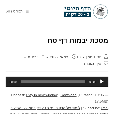
Ski
t
תפריט ניווט
conten
מסכת יבמות דף סח
מחבר:
פורסם:
קטגוריה:
יוני גוטמן
13 במאי 2022
יבמות
תגובות:
אין תגובות
נגן
00:00
00:00
אודיו
Podcast:
Play in new window
|
Download
(Duration: 19:06 —
17.5MB)
RSS
Subscribe:
|
לימוד של הדף היומי ב 20 דק בממוצע. השיעור