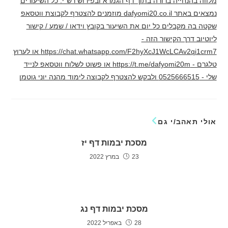
מלווה בהנחייה ברורה בתוך דף הגמרא ובפירוש רש"י. כל השיעורים
נמצאים באתר dafyomi20.co.il מוזמנים להצטרף לקבוצת ווטסאפ
שקטה בה מקבלים כל יום את השיעור בקובץ וידאו / שמע / קישור
ליוטיוב דרך הקישור הזה -
https://chat.whatsapp.com/F2hyXcJ1WcLCAv2qi1crm7 או לערוץ
טלגרם - https://t.me/dafyomi20m או פשוט לשלוח ווטסאפ לנייד
שלי - 0525666515 ולבקש להצטרף לקבוצה לימוד מהנה יוני גוטמן
אולי תאהב/י גם
מסכת יבמות דף יז
23 במרץ 2022
מסכת יבמות דף נג
28 באפריל 2022