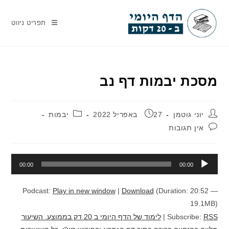
Ski
t
תפריט ניווט
conten
מסכת יבמות דף נב
מחבר:
פורסם:
קטגוריה:
יוני גוטמן
27 באפריל 2022
יבמות
תגובות:
אין תגובות
נגן
00:00
00:00
אודיו
Podcast:
Play in new window
|
Download
(Duration: 20:52 —
19.1MB)
RSS
Subscribe:
|
לימוד של הדף היומי ב 20 דק בממוצע. השיעור