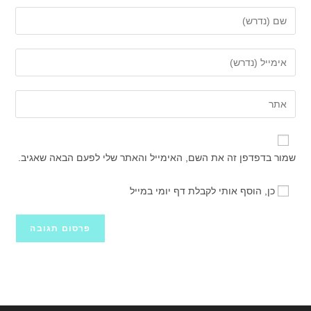
הזן
את
השם
הזן
שלך
את
או
כתובת
הזן
שם
דואר
את
משתמש
האלקטרוני
כתובת
כדי
שלך
אתר
להגיב
שמור בדפדפן זה את השם, האימייל והאתר שלי לפעם הבאה שאגיב.
כדי
האינטרנט
להגיב
שלך
כן, הוסף אותי לקבלת דף יומי במייל
(אופציונלי)