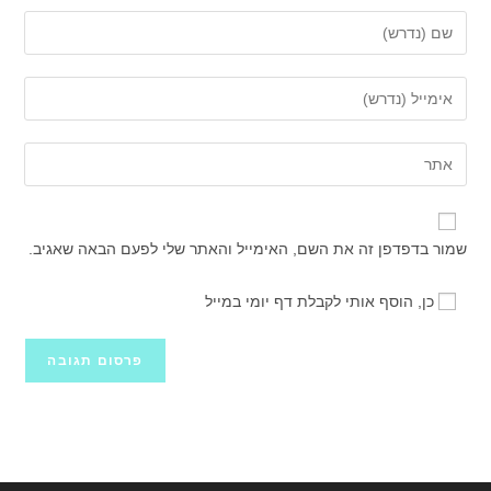
הזן
את
השם
הזן
שלך
את
או
כתובת
הזן
שם
דואר
את
משתמש
האלקטרוני
כתובת
כדי
שלך
אתר
להגיב
שמור בדפדפן זה את השם, האימייל והאתר שלי לפעם הבאה שאגיב.
כדי
האינטרנט
להגיב
שלך
כן, הוסף אותי לקבלת דף יומי במייל
(אופציונלי)