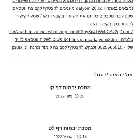
מלווה בהנחייה ברורה בתוך דף הגמרא ובפירוש רש"י. כל השיעורים
נמצאים באתר dafyomi20.co.il מוזמנים להצטרף לקבוצת ווטסאפ
שקטה בה מקבלים כל יום את השיעור בקובץ וידאו / שמע / קישור
ליוטיוב דרך הקישור הזה -
https://chat.whatsapp.com/F2hyXcJ1WcLCAv2qi1crm7 או לערוץ
טלגרם - https://t.me/dafyomi20m או פשוט לשלוח ווטסאפ לנייד
שלי - 0525666515 ולבקש להצטרף לקבוצה לימוד מהנה יוני גוטמן
אולי תאהב/י גם
מסכת יבמות דף קו
20 ביוני 2022
מסכת יבמות דף לט
14 באפריל 2022