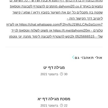
מלווה בהנחייה ברורה בתוך דף הגמרא ובפירוש רש"י. כל השיעורים
נמצאים באתר dafyomi20.co.il מוזמנים להצטרף לקבוצת ווטסאפ
שקטה בה מקבלים כל יום את השיעור בקובץ וידאו / שמע / קישור
ליוטיוב דרך הקישור הזה -
https://chat.whatsapp.com/F2hyXcJ1WcLCAv2qi1crm7 או לערוץ
טלגרם - https://t.me/dafyomi20m או פשוט לשלוח ווטסאפ לנייד
שלי - 0525666515 ולבקש להצטרף לקבוצה לימוד מהנה יוני גוטמן
אולי תאהב/י גם
מגילה דף יט
30 בדצמבר 2021
מסכת מגילה דף יא
22 בדצמבר 2021