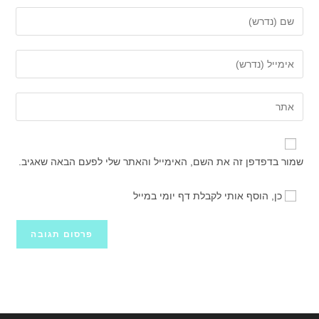
הזן
את
השם
הזן
שלך
את
או
כתובת
הזן
שם
דואר
את
משתמש
האלקטרוני
כתובת
כדי
שלך
אתר
להגיב
שמור בדפדפן זה את השם, האימייל והאתר שלי לפעם הבאה שאגיב.
כדי
האינטרנט
להגיב
שלך
כן, הוסף אותי לקבלת דף יומי במייל
(אופציונלי)