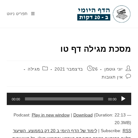
Ski
t
תפריט ניווט
conten
מסכת מגילה דף טו
מחבר:
פורסם:
קטגוריה:
יוני גוטמן
26 בדצמבר 2021
מגילה
תגובות:
אין תגובות
נגן
00:00
00:00
אודיו
Podcast:
Play in new window
|
Download
(Duration: 22:13 —
20.3MB)
RSS
Subscribe:
|
לימוד של הדף היומי ב 20 דק בממוצע. השיעור