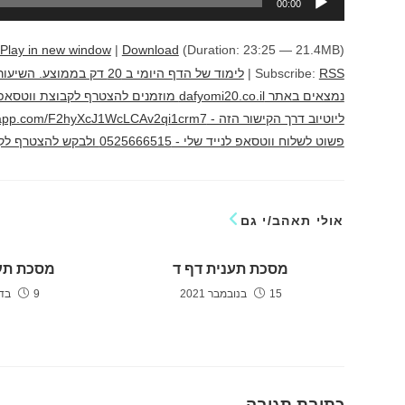
00:00
אודיו
Play in new window
|
Download
(Duration: 23:25 — 21.4MB)
RSS
Subscribe:
|
לימוד של הדף היומי ב 20 
נמצאים באתר dafyomi20.co.il מוזמנים להצ
פשוט לשלוח ווטסאפ לנייד שלי - 0525666515 ולבקש להצטרף לקבוצה לימוד מהנה יוני גוטמן
אולי תאהב/י גם
מסכת תענית דף ד
מסכת תע
15 בנובמבר 2021
9 בדצמבר 2021