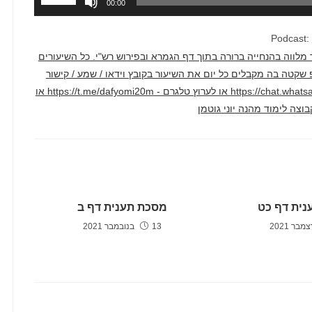
00:00
במקש
למעלה/למ
Podcast:
כדי
דק בממוצע. השיעור מלווה בהנחייה ברורה בתוך דף הגמרא ובפירוש רש"י. כל השיעורים
להגביר
טרף לקבוצת ווטסאפ שקטה בה מקבלים כל יום את השיעור בקובץ וידאו / שמע / קישור
או
ליוטיוב דרך הקישור הזה - https://chat.whatsapp.com/F2hyXcJ1WcLCAv2qi1crm7 או לערוץ טלגרם - https://t.me/dafyomi20m או
להנמיך
עוצמת
שמע.
נית דף כט
מסכת תענית דף ב
13 בנובמבר 2021