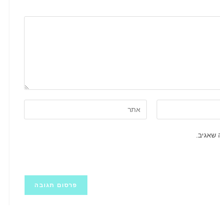
הזן
את
כתובת
 שאגיב.
אתר
האינטרנט
שלך
(אופציונלי)