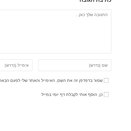
כתיבת תגובה
להגיב
הזן
הזן
את
את
השם
כתובת
שמור בדפדפן זה את השם, האימייל והאתר שלי לפעם הבאה
שלך
דואר
או
האלקטרוני
כן, הוסף אותי לקבלת דף יומי במייל
שם
שלך
משתמש
כדי
כדי
להגיב
להגיב