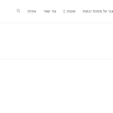
בי על מסכת יבמות
שונות :)
צור קשר
אודות
Toggle
website
search