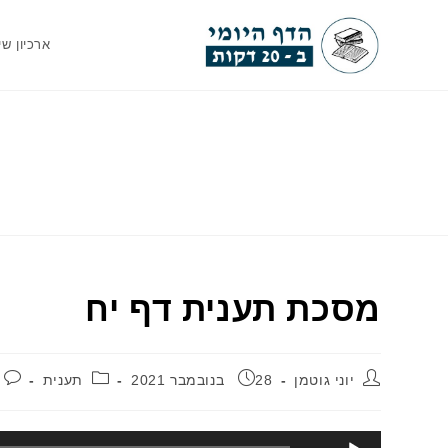
Ski
t
ארכיון שי
conten
מסכת תענית דף יח
מחבר:
פורסם:
קטגוריה:
יוני גוטמן
28 בנובמבר 2021
תענית
נגן