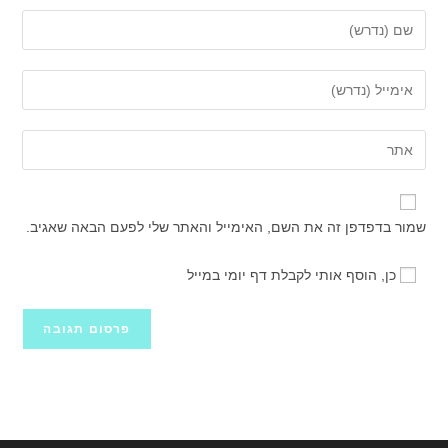
הזן
את
השם
הזן
שלך
את
או
כתובת
הזן
שם
דואר
את
משתמש
האלקטרוני
כתובת
כדי
שלך
אתר
להגיב
שמור בדפדפן זה את השם, האימייל והאתר שלי לפעם הבאה שאגיב.
כדי
האינטרנט
להגיב
שלך
כן, הוסף אותי לקבלת דף יומי במייל
(אופציונלי)