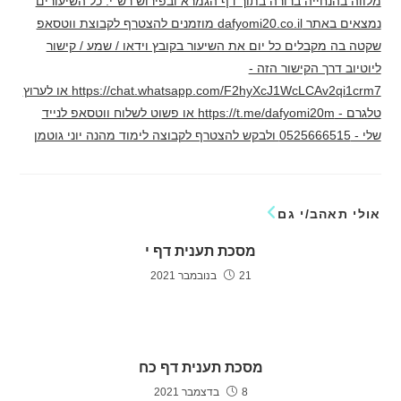
מלווה בהנחייה ברורה בתוך דף הגמרא ובפירוש רש"י. כל השיעורים
נמצאים באתר dafyomi20.co.il מוזמנים להצטרף לקבוצת ווטסאפ
שקטה בה מקבלים כל יום את השיעור בקובץ וידאו / שמע / קישור
ליוטיוב דרך הקישור הזה -
https://chat.whatsapp.com/F2hyXcJ1WcLCAv2qi1crm7 או לערוץ
טלגרם - https://t.me/dafyomi20m או פשוט לשלוח ווטסאפ לנייד
שלי - 0525666515 ולבקש להצטרף לקבוצה לימוד מהנה יוני גוטמן
אולי תאהב/י גם
מסכת תענית דף י
21 בנובמבר 2021
מסכת תענית דף כח
8 בדצמבר 2021