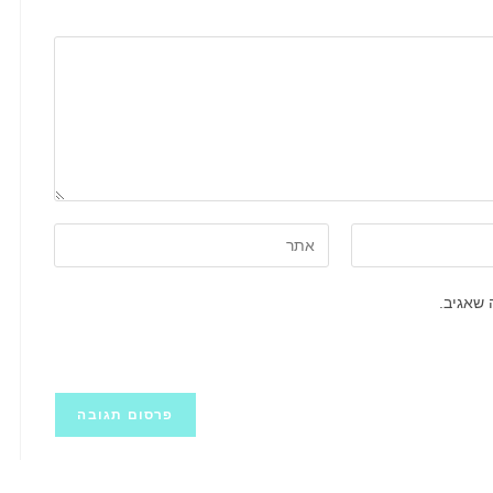
הזן
את
כתובת
 שאגיב.
אתר
האינטרנט
שלך
(אופציונלי)