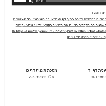
00:00
במקש
למעלה/למ
Podcast:
כדי
דק בממוצע. השיעור מלווה בהנחייה ברורה בתוך דף הגמרא ובפירוש רש"י. כל השיעורים
להגביר
טרף לקבוצת ווטסאפ שקטה בה מקבלים כל יום את השיעור בקובץ וידאו / שמע / קישור
או
ליוטיוב דרך הקישור הזה - https://chat.whatsapp.com/F2hyXcJ1WcLCAv2qi1crm7 או לערוץ טלגרם - https://t.me/dafyomi20m או
להנמיך
עוצמת
שמע.
נית דף יד
מסכת תענית דף כו
6 בדצמבר 2021