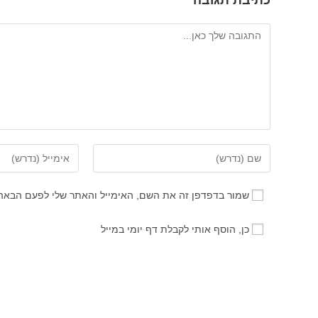
כתיבת תגובה
להגיב
הזן
הזן
את
את
השם
כתובת
שמור בדפדפן זה את השם, האימייל והאתר שלי לפעם הבאה
שלך
דואר
או
האלקטרוני
כן, הוסף אותי לקבלת דף יומי במייל
שם
שלך
משתמש
כדי
כדי
להגיב
להגיב