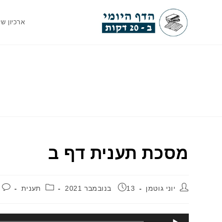
Ski
t
ארכיון שי
conten
מסכת תענית דף ב
מחבר:
פורסם:
קטגוריה:
יוני גוטמן
13 בנובמבר 2021
תענית
נגן