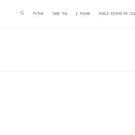
בי על מסכת יבמות
שונות :)
צור קשר
אודות
Toggle
website
search