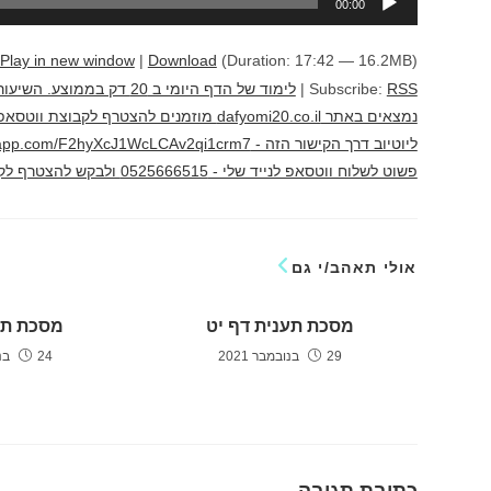
00:00
אודיו
Play in new window
|
Download
(Duration: 17:42 — 16.2MB)
RSS
Subscribe:
|
לימוד של הדף היומי ב 20 
נמצאים באתר dafyomi20.co.il מוזמנים להצ
פשוט לשלוח ווטסאפ לנייד שלי - 0525666515 ולבקש להצטרף לקבוצה לימוד מהנה יוני גוטמן
אולי תאהב/י גם
מסכת תענית דף יט
מסכת תע
29 בנובמבר 2021
24 בנובמבר 2021