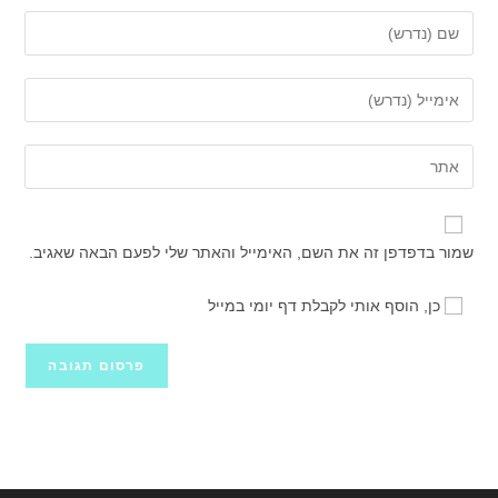
הזן
את
השם
הזן
שלך
את
או
כתובת
הזן
שם
דואר
את
משתמש
האלקטרוני
כתובת
כדי
שלך
אתר
להגיב
שמור בדפדפן זה את השם, האימייל והאתר שלי לפעם הבאה שאגיב.
כדי
האינטרנט
להגיב
שלך
כן, הוסף אותי לקבלת דף יומי במייל
(אופציונלי)