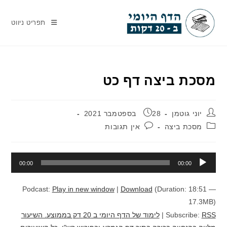
Ski
t
תפריט ניווט
conten
מסכת ביצה דף כט
מחבר:
פורסם:
יוני גוטמן
28 בספטמבר 2021
קטגוריה:
תגובות:
מסכת ביצה
אין תגובות
נגן
00:00
00:00
אודיו
Podcast:
Play in new window
|
Download
(Duration: 18:51 —
17.3MB)
RSS
Subscribe:
|
לימוד של הדף היומי ב 20 דק בממוצע. השיעור