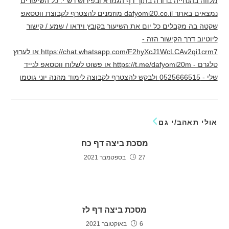
מלווה בהנחייה ברורה בתוך דף הגמרא ובפירוש רש"י. כל השיעורים
נמצאים באתר dafyomi20.co.il מוזמנים להצטרף לקבוצת ווטסאפ
שקטה בה מקבלים כל יום את השיעור בקובץ וידאו / שמע / קישור
ליוטיוב דרך הקישור הזה -
https://chat.whatsapp.com/F2hyXcJ1WcLCAv2qi1crm7 או לערוץ
טלגרם - https://t.me/dafyomi20m או פשוט לשלוח ווטסאפ לנייד
שלי - 0525666515 ולבקש להצטרף לקבוצה לימוד מהנה יוני גוטמן
אולי תאהב/י גם
מסכת ביצה דף כח
27 בספטמבר 2021
מסכת ביצה דף לז
6 באוקטובר 2021