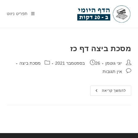
Ski
t
תפריט ניווט
conten
מסכת ביצה דף כז
מחבר:
פורסם:
קטגוריה:
יוני גוטמן
26 בספטמבר 2021
מסכת ביצה
תגובות:
אין תגובות
מסכת
להמשך קריאה
ביצה
דף
כז