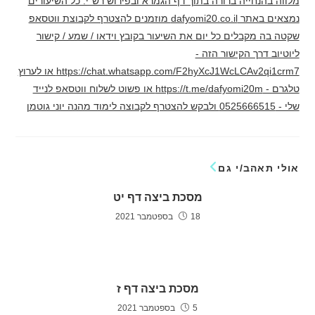
מלווה בהנחייה ברורה בתוך דף הגמרא ובפירוש רש"י. כל השיעורים
נמצאים באתר dafyomi20.co.il מוזמנים להצטרף לקבוצת ווטסאפ
שקטה בה מקבלים כל יום את השיעור בקובץ וידאו / שמע / קישור
ליוטיוב דרך הקישור הזה -
https://chat.whatsapp.com/F2hyXcJ1WcLCAv2qi1crm7 או לערוץ
טלגרם - https://t.me/dafyomi20m או פשוט לשלוח ווטסאפ לנייד
שלי - 0525666515 ולבקש להצטרף לקבוצה לימוד מהנה יוני גוטמן
אולי תאהב/י גם
מסכת ביצה דף יט
18 בספטמבר 2021
מסכת ביצה דף ז
5 בספטמבר 2021