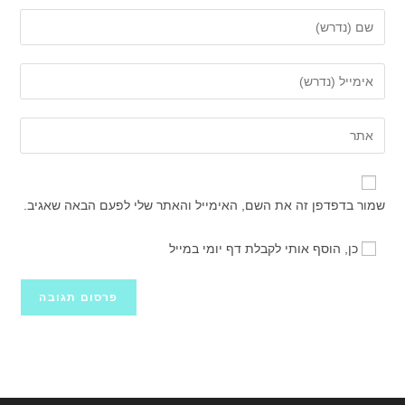
הזן
את
השם
הזן
שלך
את
או
כתובת
הזן
שם
דואר
את
משתמש
האלקטרוני
כתובת
כדי
שלך
אתר
להגיב
שמור בדפדפן זה את השם, האימייל והאתר שלי לפעם הבאה שאגיב.
כדי
האינטרנט
להגיב
שלך
כן, הוסף אותי לקבלת דף יומי במייל
(אופציונלי)