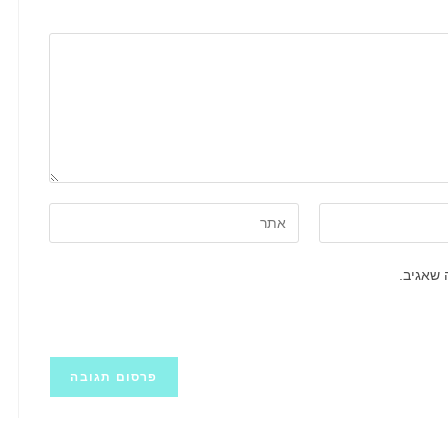
הזן
את
כתובת
 שאגיב.
אתר
האינטרנט
שלך
(אופציונלי)