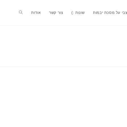
בי על מסכת יבמות
שונות :)
צור קשר
אודות
Toggle
website
search