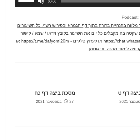
00:00
במקש
למעלה/למ
Podcast:
כדי
דק בממוצע. השיעור מלווה בהנחייה ברורה בתוך דף הגמרא ובפירוש רש"י. כל השיעורים
להגביר
טרף לקבוצת ווטסאפ שקטה בה מקבלים כל יום את השיעור בקובץ וידאו / שמע / קישור
או
ליוטיוב דרך הקישור הזה - https://chat.whatsapp.com/F2hyXcJ1WcLCAv2qi1crm7 או לערוץ טלגרם - https://t.me/dafyomi20m או
להנמיך
עוצמת
שמע.
יצה דף ט
מסכת ביצה דף כח
27 בספטמבר 2021