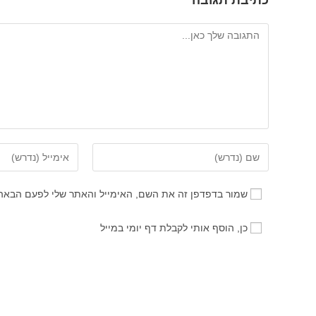
כתיבת תגובה
להגיב
הזן
הזן
את
את
השם
כתובת
שמור בדפדפן זה את השם, האימייל והאתר שלי לפעם הבאה
שלך
דואר
או
האלקטרוני
כן, הוסף אותי לקבלת דף יומי במייל
שם
שלך
משתמש
כדי
כדי
להגיב
להגיב