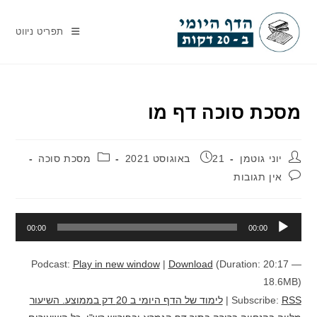
Ski
t
תפריט ניווט
conten
מסכת סוכה דף מו
מחבר:
פורסם:
קטגוריה:
יוני גוטמן
21 באוגוסט 2021
מסכת סוכה
תגובות:
אין תגובות
נגן
00:00
00:00
אודיו
Podcast:
Play in new window
|
Download
(Duration: 20:17 —
18.6MB)
RSS
Subscribe:
|
לימוד של הדף היומי ב 20 דק בממוצע. השיעור