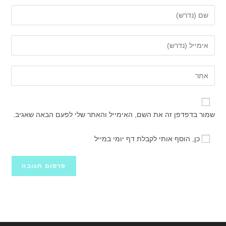
הזן
את
השם
הזן
שלך
את
או
כתובת
הזן
שם
דואר
את
משתמש
האלקטרוני
כתובת
כדי
שלך
אתר
להגיב
שמור בדפדפן זה את השם, האימייל והאתר שלי לפעם הבאה שאגיב.
כדי
האינטרנט
להגיב
שלך
כן, הוסף אותי לקבלת דף יומי במייל
(אופציונלי)