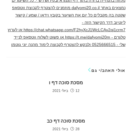
מלווה בהנחייה ברורה בתוך דף הגמרא ובפירוש רש"י. כל השיעורים
נמצאים באתר dafyomi20.co.il מוזמנים להצטרף לקבוצת ווטסאפ
שקטה בה מקבלים כל יום את השיעור בקובץ וידאו / שמע / קישור
ליוטיוב דרך הקישור הזה -
https://chat.whatsapp.com/F2hyXcJ1WcLCAv2qi1crm7 או לערוץ
טלגרם - https://t.me/dafyomi20m או פשוט לשלוח ווטסאפ לנייד
שלי - 0525666515 ולבקש להצטרף לקבוצה לימוד מהנה יוני גוטמן
אולי תאהב/י גם
מסכת סוכה דף ו
12 ביולי 2021
מסכת סוכה דף כב
28 ביולי 2021