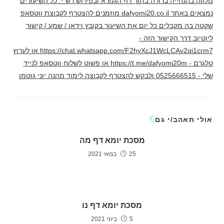
מלווה בהנחייה ברורה בתוך דף הגמרא ובפירוש רש"י. כל השיעורים
נמצאים באתר dafyomi20.co.il מוזמנים להצטרף לקבוצת ווטסאפ
שקטה בה מקבלים כל יום את השיעור בקובץ וידאו / שמע / קישור
ליוטיוב דרך הקישור הזה -
https://chat.whatsapp.com/F2hyXcJ1WcLCAv2qi1crm7 או לערוץ
טלגרם - https://t.me/dafyomi20m או פשוט לשלוח ווטסאפ לנייד
שלי - 0525666515 ולבקש להצטרף לקבוצה לימוד מהנה יוני גוטמן
אולי תאהב/י גם
מסכת יומא דף מה
25 במאי 2021
מסכת יומא דף נו
5 ביוני 2021