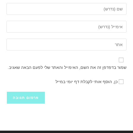
הזן
את
השם
הזן
שלך
את
או
כתובת
הזן
שם
דואר
את
משתמש
האלקטרוני
כתובת
כדי
שלך
אתר
להגיב
שמור בדפדפן זה את השם, האימייל והאתר שלי לפעם הבאה שאגיב.
כדי
האינטרנט
להגיב
שלך
כן, הוסף אותי לקבלת דף יומי במייל
(אופציונלי)