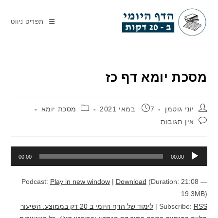
Ski
t
תפריט ניווט
conten
מסכת יומא דף כז
מחבר:
פורסם:
קטגוריה:
יוני גוטמן
7 במאי 2021
מסכת יומא
תגובות:
אין תגובות
נגן
00:00
00:00
אודיו
Podcast:
Play in new window
|
Download
(Duration: 21:08 —
19.3MB)
RSS
Subscribe:
|
לימוד של הדף היומי ב 20 דק בממוצע. השיעור