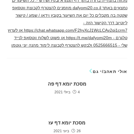
מלווה בהנחייה ברורה בתוך דף הגמרא ובפירוש רש"י. כל השיעורים
נמצאים באתר dafyomi20.co.il מוזמנים להצטרף לקבוצת ווטסאפ
שקטה בה מקבלים כל יום את השיעור בקובץ וידאו / שמע / קישור
ליוטיוב דרך הקישור הזה -
https://chat.whatsapp.com/F2hyXcJ1WcLCAv2qi1crm7 או לערוץ
טלגרם - https://t.me/dafyomi20m או פשוט לשלוח ווטסאפ לנייד
שלי - 0525666515 ולבקש להצטרף לקבוצה לימוד מהנה יוני גוטמן
אולי תאהב/י גם
מסכת יומא דף פה
4 ביולי 2021
מסכת יומא דף עז
26 ביוני 2021