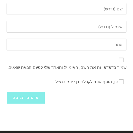
הזן
את
השם
הזן
שלך
את
או
כתובת
הזן
שם
דואר
את
משתמש
האלקטרוני
כתובת
כדי
שלך
אתר
להגיב
שמור בדפדפן זה את השם, האימייל והאתר שלי לפעם הבאה שאגיב.
כדי
האינטרנט
להגיב
שלך
כן, הוסף אותי לקבלת דף יומי במייל
(אופציונלי)