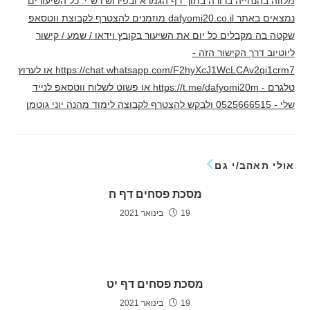
מלווה בהנחייה ברורה בתוך דף הגמרא ובפירוש רש"י. כל השיעורים
נמצאים באתר dafyomi20.co.il מוזמנים להצטרף לקבוצת ווטסאפ
שקטה בה מקבלים כל יום את השיעור בקובץ וידאו / שמע / קישור
ליוטיוב דרך הקישור הזה -
https://chat.whatsapp.com/F2hyXcJ1WcLCAv2qi1crm7 או לערוץ
טלגרם - https://t.me/dafyomi20m או פשוט לשלוח ווטסאפ לנייד
שלי - 0525666515 ולבקש להצטרף לקבוצה לימוד מהנה יוני גוטמן
אולי תאהב/י גם
מסכת פסחים דף ח
19 בינואר 2021
מסכת פסחים דף יט
19 בינואר 2021