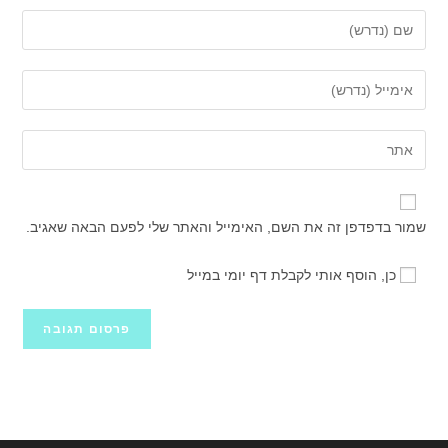
הזן
את
השם
הזן
שלך
את
או
כתובת
הזן
שם
דואר
את
משתמש
האלקטרוני
כתובת
כדי
שלך
אתר
להגיב
שמור בדפדפן זה את השם, האימייל והאתר שלי לפעם הבאה שאגיב.
כדי
האינטרנט
להגיב
שלך
כן, הוסף אותי לקבלת דף יומי במייל
(אופציונלי)