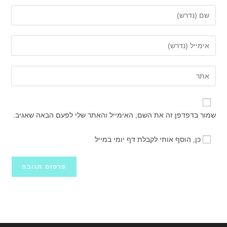
הזן
את
השם
הזן
שלך
את
או
כתובת
הזן
שם
דואר
את
משתמש
האלקטרוני
כתובת
כדי
שלך
אתר
להגיב
שמור בדפדפן זה את השם, האימייל והאתר שלי לפעם הבאה שאגיב.
כדי
האינטרנט
להגיב
שלך
כן, הוסף אותי לקבלת דף יומי במייל
(אופציונלי)