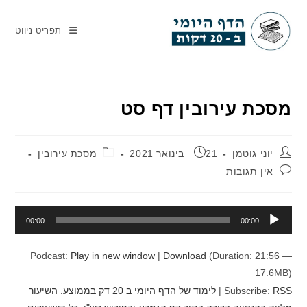
Ski
t
תפריט ניווט
conten
מסכת עירובין דף סט
מחבר:
פורסם:
קטגוריה:
יוני גוטמן
21 בינואר 2021
מסכת עירובין
תגובות:
אין תגובות
נגן
00:00
00:00
אודיו
Podcast:
Play in new window
|
Download
(Duration: 21:56 —
17.6MB)
RSS
Subscribe:
|
לימוד של הדף היומי ב 20 דק בממוצע. השיעור