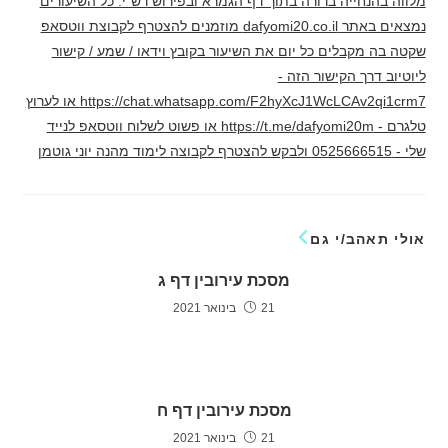
מלווה בהנחייה ברורה בתוך דף הגמרא ובפירוש רש"י. כל השיעורים
נמצאים באתר dafyomi20.co.il מוזמנים להצטרף לקבוצת ווטסאפ
שקטה בה מקבלים כל יום את השיעור בקובץ וידאו / שמע / קישור
ליוטיוב דרך הקישור הזה -
https://chat.whatsapp.com/F2hyXcJ1WcLCAv2qi1crm7 או לערוץ
טלגרם - https://t.me/dafyomi20m או פשוט לשלוח ווטסאפ לנייד
שלי - 0525666515 ולבקש להצטרף לקבוצה לימוד מהנה יוני גוטמן
אולי תאהב/י גם
מסכת עירובין דף ג
21 בינואר 2021
מסכת עירובין דף ח
21 בינואר 2021