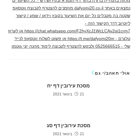
מלווה בהנחייה ברורה בתוך דף הגמרא ובפירוש רש"י. כל השיעורים
נמצאים באתר dafyomi20.co.il מוזמנים להצטרף לקבוצת ווטסאפ
שקטה בה מקבלים כל יום את השיעור בקובץ וידאו / שמע / קישור
ליוטיוב דרך הקישור הזה -
https://chat.whatsapp.com/F2hyXcJ1WcLCAv2qi1crm7 או לערוץ
טלגרם - https://t.me/dafyomi20m או פשוט לשלוח ווטסאפ לנייד
שלי - 0525666515 ולבקש להצטרף לקבוצה לימוד מהנה יוני גוטמן
אולי תאהב/י גם
מסכת עירובין דף יח
21 בינואר 2021
מסכת עירובין דף סג
21 בינואר 2021