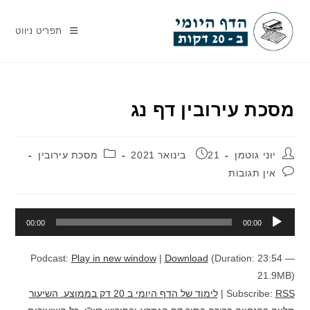
Ski
t
תפריט ניווט
conten
מסכת עירובין דף נג
מחבר:
פורסם:
קטגוריה:
יוני גוטמן
21 בינואר 2021
מסכת עירובין
תגובות:
אין תגובות
נגן
00:00
00:00
אודיו
Podcast:
Play in new window
|
Download
(Duration: 23:54 —
21.9MB)
RSS
Subscribe:
|
לימוד של הדף היומי ב 20 דק בממוצע. השיעור