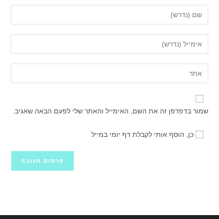
הזן
את
השם
הזן
שלך
את
או
כתובת
הזן
שם
דואר
את
משתמש
האלקטרוני
כתובת
כדי
שלך
אתר
להגיב
שמור בדפדפן זה את השם, האימייל והאתר שלי לפעם הבאה שאגיב.
כדי
האינטרנט
להגיב
שלך
כן, הוסף אותי לקבלת דף יומי במייל
(אופציונלי)