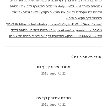
מלווה בהנחייה ברורה בתוך דף הגמרא ובפירוש רש"י. כל השיעורים
נמצאים באתר dafyomi20.co.il מוזמנים להצטרף לקבוצת ווטסאפ
שקטה בה מקבלים כל יום את השיעור בקובץ וידאו / שמע / קישור
ליוטיוב דרך הקישור הזה -
https://chat.whatsapp.com/F2hyXcJ1WcLCAv2qi1crm7 או לערוץ
טלגרם - https://t.me/dafyomi20m או פשוט לשלוח ווטסאפ לנייד
שלי - 0525666515 ולבקש להצטרף לקבוצה לימוד מהנה יוני גוטמן
אולי תאהב/י גם
מסכת עירובין דף טז
21 בינואר 2021
מסכת עירובין דף עה
21 בינואר 2021