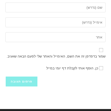
הזן
את
השם
הזן
שלך
את
או
כתובת
הזן
שם
דואר
את
משתמש
האלקטרוני
כתובת
כדי
שלך
אתר
להגיב
שמור בדפדפן זה את השם, האימייל והאתר שלי לפעם הבאה שאגיב.
כדי
האינטרנט
להגיב
שלך
כן, הוסף אותי לקבלת דף יומי במייל
(אופציונלי)