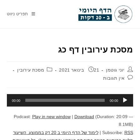
Ski
t
תפריט ניווט
conten
מסכת עירובין דף כג
מחבר:
פורסם:
קטגוריה:
יוני גוטמן
21 בינואר 2021
מסכת עירובין
תגובות:
אין תגובות
נגן
00:00
00:00
אודיו
Podcast:
Play in new window
|
Download
(Duration: 20:09 —
8.1MB)
RSS
Subscribe:
|
לימוד של הדף היומי ב 20 דק בממוצע. השיעור