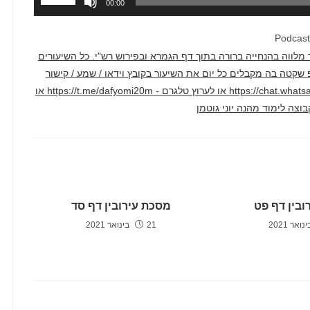
00:00
במקש
למעלה/למ
Podcas
כדי
דק בממוצע. השיעור מלווה בהנחייה ברורה בתוך דף הגמרא ובפירוש רש"י. כל השיעורים
להגביר
טרף לקבוצת ווטסאפ שקטה בה מקבלים כל יום את השיעור בקובץ וידאו / שמע / קישור
או
ליוטיוב דרך הקישור הזה - https://chat.whatsapp.com/F2hyXcJ1WcLCAv2qi1crm7 או לערוץ טלגרם - https://t.me/dafyomi20m או
להנמיך
עוצמת
שמע.
ובין דף פט
מסכת עירובין דף סד
21 בינואר 2021