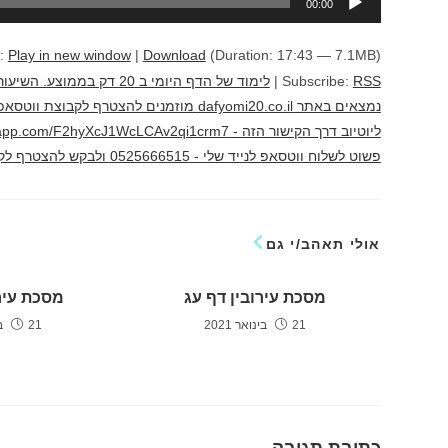
00:00
אודיו
t:
Play in new window
|
Download
(Duration: 17:43 — 7.1MB)
RSS
Subscribe:
|
לימוד של הדף היומי ב 20 
נמצאים באתר dafyomi20.co.il מוזמנים להצ
פשוט לשלוח ווטסאפ לנייד שלי - 0525666515 ולבקש להצטרף לקבוצה לימוד מהנה יוני גוטמן
אולי תאהב/י גם
מסכת עירובין דף עג
מסכת עיר
21 בינואר 2021
21 בינואר 2021