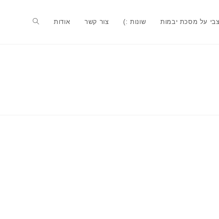
בי על מסכת יבמות
שונות :)
צור קשר
אודות
Toggle
website
search