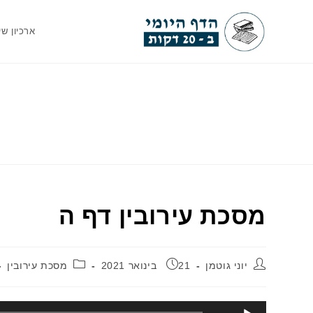
Ski
t
ארכיון שי
conten
מסכת עירובין דף ה
מחבר:
פורסם:
קטגוריה:
יוני גוטמן
21 בינואר 2021
מסכת עירובין
נגן