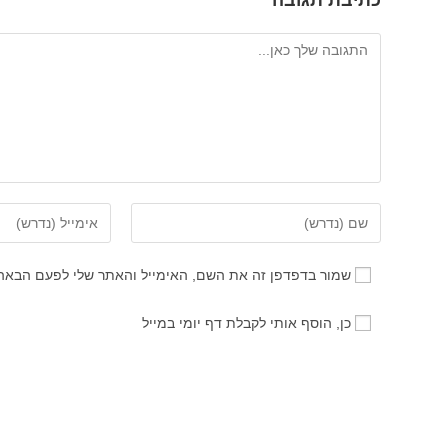
כתיבת תגובה
להגיב
הזן
הזן
את
את
השם
כתובת
שמור בדפדפן זה את השם, האימייל והאתר שלי לפעם הבאה
שלך
דואר
או
האלקטרוני
כן, הוסף אותי לקבלת דף יומי במייל
שם
שלך
משתמש
כדי
כדי
להגיב
להגיב