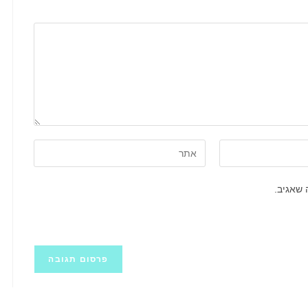
הזן
את
כתובת
 שאגיב.
אתר
האינטרנט
שלך
(אופציונלי)