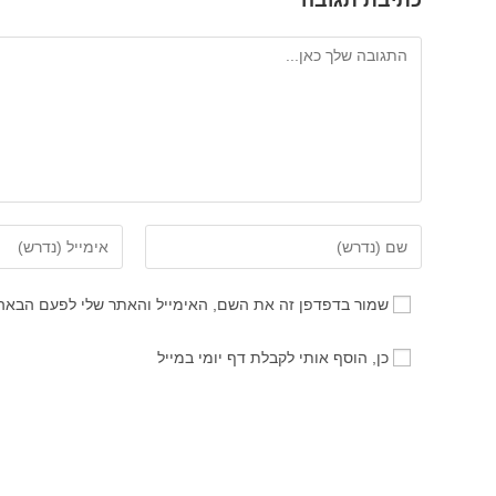
כתיבת תגובה
להגיב
הזן
הזן
את
את
השם
כתובת
שמור בדפדפן זה את השם, האימייל והאתר שלי לפעם הבאה
שלך
דואר
או
האלקטרוני
כן, הוסף אותי לקבלת דף יומי במייל
שם
שלך
משתמש
כדי
כדי
להגיב
להגיב