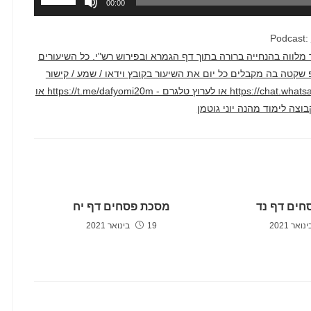
00:00
במקש
למעלה/למ
Podcast:
כדי
דק בממוצע. השיעור מלווה בהנחייה ברורה בתוך דף הגמרא ובפירוש רש"י. כל השיעורים
להגביר
טרף לקבוצת ווטסאפ שקטה בה מקבלים כל יום את השיעור בקובץ וידאו / שמע / קישור
או
ליוטיוב דרך הקישור הזה - https://chat.whatsapp.com/F2hyXcJ1WcLCAv2qi1crm7 או לערוץ טלגרם - https://t.me/dafyomi20m או
להנמיך
עוצמת
שמע.
חים דף נד
מסכת פסחים דף יח
19 בינואר 2021