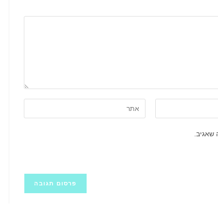
הזן
את
כתובת
 שאגיב.
אתר
האינטרנט
שלך
(אופציונלי)