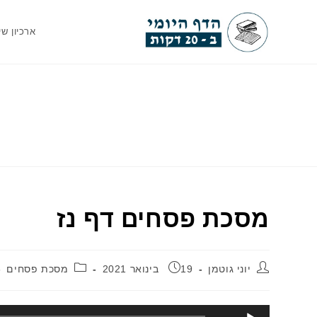
Ski
t
ארכיון שי
conten
מסכת פסחים דף נז
מחבר:
פורסם:
קטגוריה:
יוני גוטמן
19 בינואר 2021
מסכת פסחים
נגן