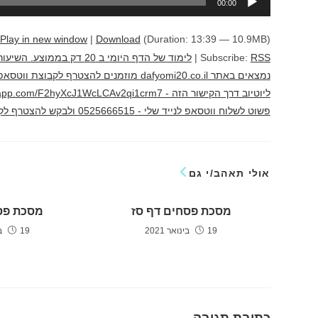
00:00
אודיו
Play in new window
|
Download
(Duration: 13:39 — 10.9MB)
RSS
Subscribe:
|
לימוד של הדף היומי ב 20 
נמצאים באתר dafyomi20.co.il מוזמנים להצ
פשוט לשלוח ווטסאפ לנייד שלי - 0525666515 ולבקש להצטרף לקבוצה לימוד מהנה יוני גוטמן
אולי תאהב/י גם
מסכת פסחים דף סז
מסכת פס
19 בינואר 2021
19 בינואר 2021