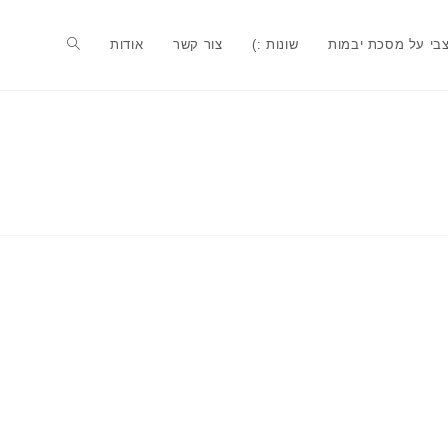
בי על מסכת יבמות
שונות :)
צור קשר
אודות
Toggle
website
search