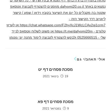
מלווה בהנחייה ברורה בתוך דף הגמרא ובפירוש רש"י. כל השיעורים
נמצאים באתר dafyomi20.co.il מוזמנים להצטרף לקבוצת ווטסאפ
שקטה בה מקבלים כל יום את השיעור בקובץ וידאו / שמע / קישור
ליוטיוב דרך הקישור הזה -
https://chat.whatsapp.com/F2hyXcJ1WcLCAv2qi1crm7 או לערוץ
טלגרם - https://t.me/dafyomi20m או פשוט לשלוח ווטסאפ לנייד
שלי - 0525666515 ולבקש להצטרף לקבוצה לימוד מהנה יוני גוטמן
אולי תאהב/י גם
מסכת פסחים דף יט
19 בינואר 2021
מסכת פסחים דף פא
9 בפברואר 2021