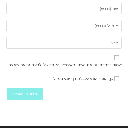
הזן
את
השם
הזן
שלך
את
או
כתובת
הזן
שם
דואר
את
משתמש
האלקטרוני
כתובת
כדי
שלך
אתר
להגיב
שמור בדפדפן זה את השם, האימייל והאתר שלי לפעם הבאה שאגיב.
כדי
האינטרנט
להגיב
שלך
כן, הוסף אותי לקבלת דף יומי במייל
(אופציונלי)