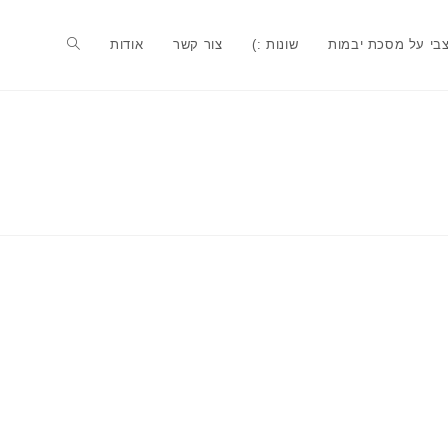
בי על מסכת יבמות
שונות :)
צור קשר
אודות
Toggle
website
search