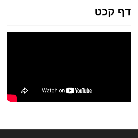
דף קכט