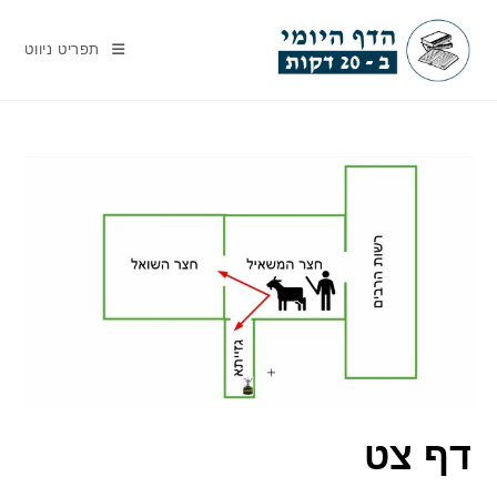
Ski
t
תפריט ניווט
conten
דף צט