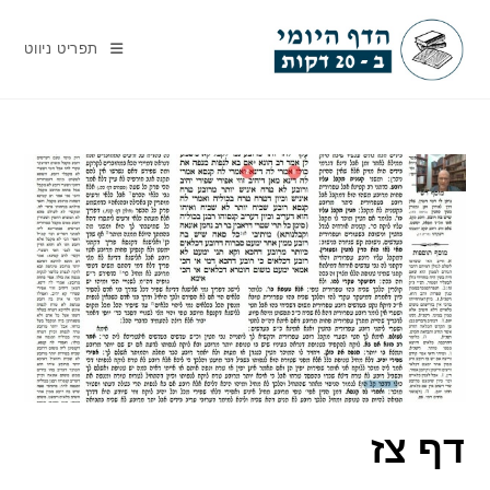
Ski
t
תפריט ניווט
conten
דף צז